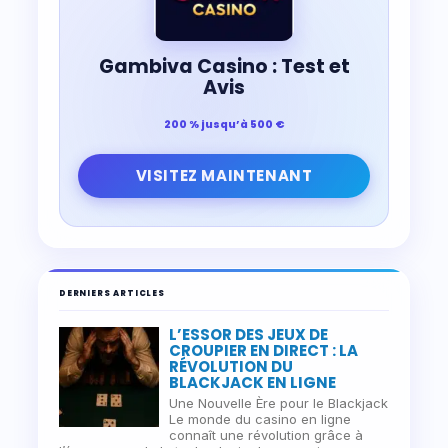
Gambiva Casino : Test et
Avis
200 % jusqu’à 500 €
VISITEZ MAINTENANT
DERNIERS ARTICLES
L’ESSOR DES JEUX DE
CROUPIER EN DIRECT : LA
RÉVOLUTION DU
BLACKJACK EN LIGNE
Une Nouvelle Ère pour le Blackjack
Le monde du casino en ligne
connaît une révolution grâce à