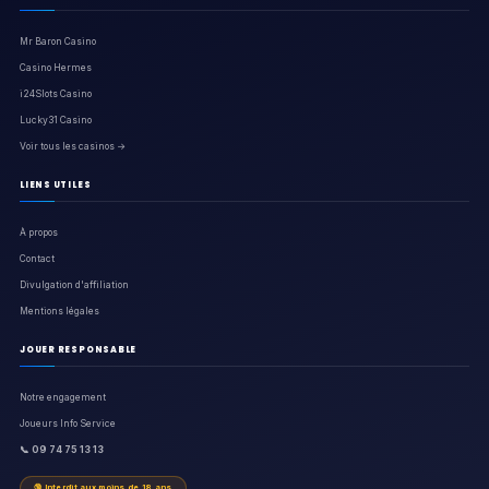
Mr Baron Casino
Casino Hermes
i24Slots Casino
Lucky31 Casino
Voir tous les casinos →
LIENS UTILES
À propos
Contact
Divulgation d'affiliation
Mentions légales
JOUER RESPONSABLE
Notre engagement
Joueurs Info Service
📞 09 74 75 13 13
🔞 Interdit aux moins de 18 ans