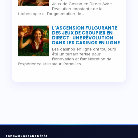
Jeux de Casino en Direct Avec
l’évolution constante de la
technologie et l’augmentation de...
L’ASCENSION FULGURANTE
DES JEUX DE CROUPIER EN
DIRECT : UNE RÉVOLUTION
DANS LES CASINOS EN LIGNE
Les casinos en ligne ont toujours
été un terrain fertile pour
l’innovation et l’amélioration de
l’expérience utilisateur. Parmi les...
TOP CASINOS SANS DÉPÔT