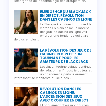
l’émergence de la technologie des croupiers en...
EMERGENCE DU BLACKJACK
EN DIRECT: RÉVOLUTION
DANS LES CASINOS EN LIGNE
Le Blackjack en direct conquiert le
marché En plein essor, le marché
des jeux de casino en ligne voit
émerger une tendance qui attire
de plus en plus...
LA RÉVOLUTION DES JEUX DE
CASINO EN DIRECT : UN
TOURNANT POUR LES
AMATEURS DE BLACKJACK
L’évolution technologique continue
de refaçonner l’industrie du jeu, et
un phénomène particulièrement
intéressant se manifeste au sein des...
RÉVOLUTION DANS LES
CASINOS EN LIGNE:
L’ASCENSION DES JEUX
AVEC CROUPIER EN DIRECT
L’Engouement Croissant pour les