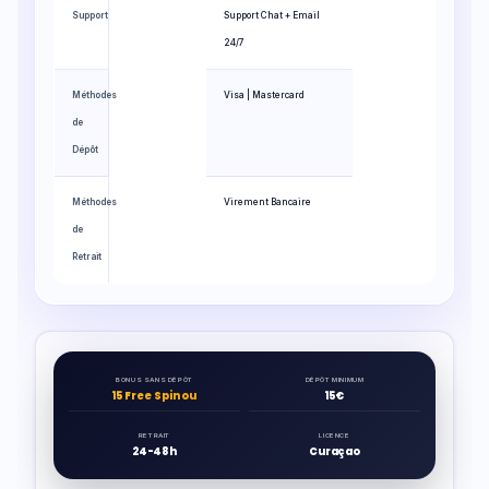
Support
Support Chat + Email
24/7
Méthodes
Visa | Mastercard
de
Dépôt
Méthodes
Virement Bancaire
de
Retrait
BONUS SANS DÉPÔT
DÉPÔT MINIMUM
15 Free Spin ou
15€
RETRAIT
LICENCE
24-48h
Curaçao