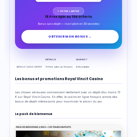
⚡ OFFRE LIMITÉE
15 Free Spin ou 10€ Offerts
Bonus sans dépôt — inscription en 30 secondes
OBTENIR MON BONUS →
DÉTAILS
QUAND ?
BONUS SANS DEPOT
15 free spins ou 10 euros
À l’inscription
Les bonus et promotions Royal Vincit Casino
Les choses sérieuses commencent réellement avec un dépôt d’au moins 15
€ sur Royal Vincit Casino. En effet, le casino en ligne français octroie des
bonus de dépôt intéressants pour maximiser le plaisir du jeu.
Le pack de bienvenue