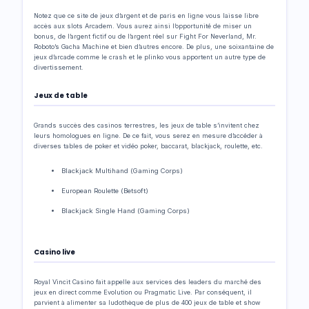
Notez que ce site de jeux d’argent et de paris en ligne vous laisse libre
accès aux slots Arcadem. Vous aurez ainsi l’opportunité de miser un
bonus, de l’argent fictif ou de l’argent réel sur Fight For Neverland, Mr.
Roboto’s Gacha Machine et bien d’autres encore. De plus, une soixantaine de
jeux d’arcade comme le crash et le plinko vous apportent un autre type de
divertissement.
Jeux de table
Grands succès des casinos terrestres, les jeux de table s’invitent chez
leurs homologues en ligne. De ce fait, vous serez en mesure d’accéder à
diverses tables de poker et vidéo poker, baccarat, blackjack, roulette, etc.
Blackjack Multihand (Gaming Corps)
European Roulette (Betsoft)
Blackjack Single Hand (Gaming Corps)
Casino live
Royal Vincit Casino fait appelle aux services des leaders du marché des
jeux en direct comme Evolution ou Pragmatic Live. Par conséquent, il
parvient à alimenter sa ludothèque de plus de 400 jeux de table et show