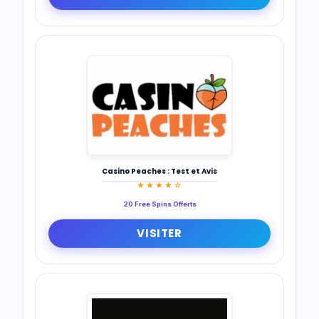
Casino Peaches : Test et Avis
★★★★☆
20 Free Spins Offerts
VISITER