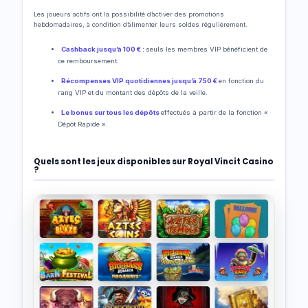
Les joueurs actifs ont la possibilité d’activer des promotions
hebdomadaires, à condition d’alimenter leurs soldes régulièrement.
Cashback jusqu’à 100 € :
seuls les membres VIP bénéficient de
ce remboursement.
Récompenses VIP quotidiennes jusqu’à 750 €
en fonction du
rang VIP et du montant des dépôts de la veille.
Le bonus sur tous les dépôts
effectués à partir de la fonction «
Dépôt Rapide ».
Quels sont les jeux disponibles sur Royal Vincit Casino
?