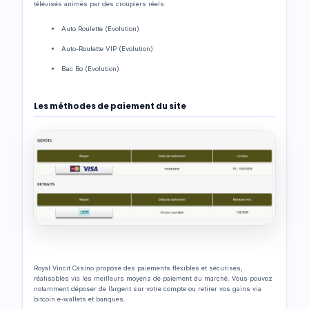
télévisés animés par des croupiers réels.
Auto Roulette (Evolution)
Auto-Roulette VIP (Evolution)
Bac Bo (Evolution)
Les méthodes de paiement du site
Royal Vincit Casino propose des paiements flexibles et sécurisés,
réalisables via les meilleurs moyens de paiement du marché. Vous pouvez
notamment déposer de l’argent sur votre compte ou retirer vos gains via
bitcoin e-wallets et banques.