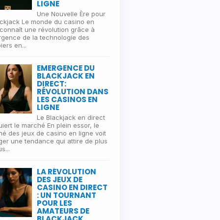
LIGNE
Une Nouvelle Ère pour
ackjack Le monde du casino en
 connaît une révolution grâce à
rgence de la technologie des
iers en...
EMERGENCE DU
BLACKJACK EN
DIRECT:
RÉVOLUTION DANS
LES CASINOS EN
LIGNE
Le Blackjack en direct
iert le marché En plein essor, le
é des jeux de casino en ligne voit
er une tendance qui attire de plus
s...
LA RÉVOLUTION
DES JEUX DE
CASINO EN DIRECT
: UN TOURNANT
POUR LES
AMATEURS DE
BLACKJACK