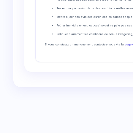
Tester chaque casino dans des conditions réelles avan
Mettre à jour nos avis dès qu’un casino baisse en qual
Retirer immédiatement tout casino qui ne paie pas ses
Indiquer clairement les conditions de bonus (wagering, 
Si vous constatez un manquement, contactez-nous via la
page 