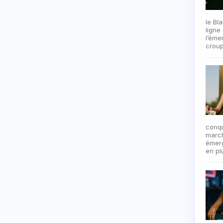
le Bl
ligne
l’éme
croup
conqu
march
émerg
en plu