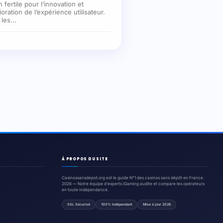
n fertile pour l’innovation et
ioration de l’expérience utilisateur.
les...
À PROPOS DU SITE
Casinossansdepot.org est le guide N°1 des casinos sans dépôt en France.
2026 — Notre équipe d'experts iGaming audite et compare les opérateurs
en toute indépendance.
SSL Sécurisé
100% Indépendant
Mise à jour 2026