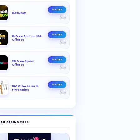
VISITEZ
15FSNOW
Revue
VISITEZ
15 Free Spin ou 10€
Offerts
Revue
VISITEZ
20 Free Spins
Offerts
Revue
VISITEZ
10€ Offerts ou 15
Free Spins
Revue
AU CASINO 2026