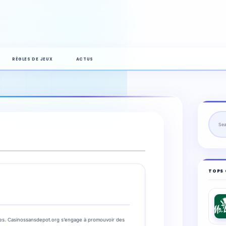
RÈGLES DE JEUX
ACTUS
TOPS 
es. Casinossansdepot.org s’engage à promouvoir des