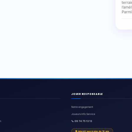
terrai
l’amél
Parmi 
JOUER RESPONSABLE
Notre engagement
Joueurs Info Service
on
📞 09 74 75 13 13
🔞 Interdit aux moins de 18 ans