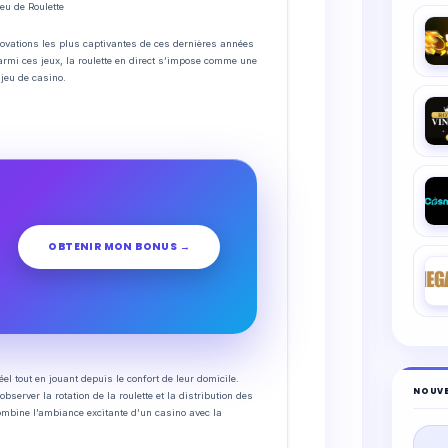
eu de Roulette
nnovations les plus captivantes de ces dernières années
armi ces jeux, la roulette en direct s’impose comme une
 jeu de casino.
OBTENIR MON BONUS →
éel tout en jouant depuis le confort de leur domicile.
NOUVE
server la rotation de la roulette et la distribution des
mbine l’ambiance excitante d’un casino avec la