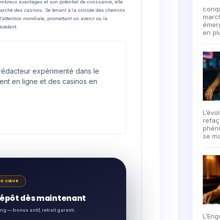
ombreux avantages et son potentiel de croissance, elle
conqu
arché des casinos. Se tenant à la croisée des chemins
march
r l’attention mondiale, promettant un avenir où la
émerg
écédent.
en plu
 rédacteur expérimenté dans le
ent en ligne et des casinos en
L’évo
refaç
phéno
se ma
DE CŒUR
 dépôt dès maintenant
g — bonus actif, retrait garanti.
L’Eng