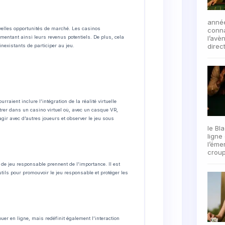
année
uvelles opportunités de marché. Les casinos
conna
mentant ainsi leurs revenus potentiels. De plus, cela
l’avè
direct
nexistants de participer au jeu.
raient inclure l’intégration de la réalité virtuelle
rer dans un casino virtuel où, avec un casque VR,
agir avec d’autres joueurs et observer le jeu sous
le Bl
ligne
l’éme
croup
t de jeu responsable prennent de l’importance. Il est
tils pour promouvoir le jeu responsable et protéger les
uer en ligne, mais redéfinit également l’interaction