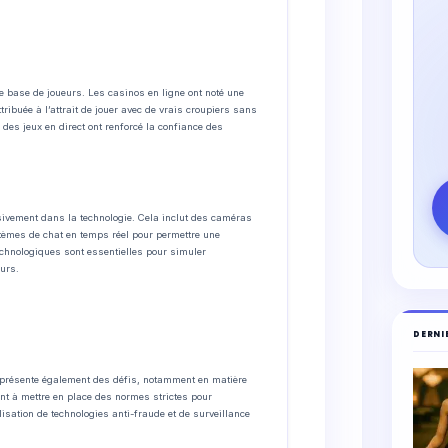
rge base de joueurs. Les casinos en ligne ont noté une
tribuée à l’attrait de jouer avec de vrais croupiers sans
e des jeux en direct ont renforcé la confiance des
ssivement dans la technologie. Cela inclut des caméras
ystèmes de chat en temps réel pour permettre une
technologiques sont essentielles pour simuler
eurs.
DERNI
le présente également des défis, notamment en matière
lent à mettre en place des normes strictes pour
ilisation de technologies anti-fraude et de surveillance