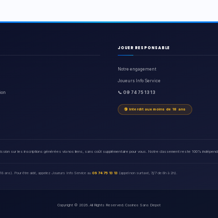
JOUER RESPONSABLE
Notre engagement
Joueurs Info Service
ion
📞 09 74 75 13 13
🔞 Interdit aux moins de 18 ans
ommission sur les inscriptions générées via nos liens, sans coût supplémentaire pour vous. Notre classement reste 100% indépend
 18 ans). Pour être aidé, appelez Joueurs Info Service au
09 74 75 13 13
(appel non surtaxé, 7j/7 de 8h à 2h).
Copyright © 2026. All Rights Reserved.
Casinos Sans Depot