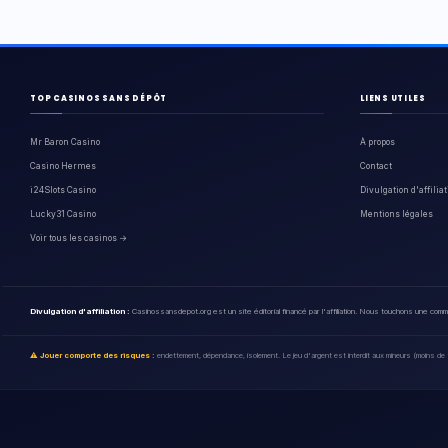
TOP CASINOS SANS DÉPÔT
LIENS UTILES
Mr Baron Casino
À propos
Casino Hermes
Contact
i24Slots Casino
Divulgation d'affiliat
Lucky31 Casino
Mentions légales
Voir tous les casinos →
Divulgation d'affiliation :
Casinossansdepot.org est un site éditorial financé par l'affiliation. Nous touchons une c
⚠️ Jouer comporte des risques :
endettement, dépendance, isolement. Le jeu d'argent est interdit aux mineurs (moins de