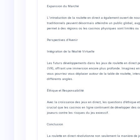
Expansion du Marché
L’introduction de la roulette en direct a également ouvert de no
traditionnels peuvent désormais atteindre un public global, aug
permet à des régions où les casinos physiques sont limités ou i
Perspectives d’Avenir
Intégration de la Réalité Virtuelle
Les futurs développements dans les jeux de roulette en direct pour
(VR), offrant une immersion encore plus profonde. Imaginez ent
vous pourriez vous déplacer autour de la table de roulette, inter
différents angles.
Éthique et Responsabilité
Avec la croissance des jeux en direct, les questions d’éthique e
crucial que les casinos en ligne continuent de développer des ou
joueurs contre les risques du jeu excessif.
Conclusion
La roulette en direct révolutionne non seulement la manière de jo