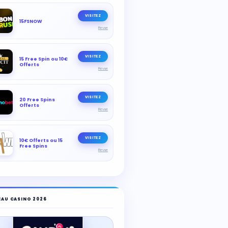
VISITEZ
15FSNOW
Revue
VISITEZ
15 Free Spin ou 10€
Offerts
Revue
VISITEZ
20 Free Spins
Offerts
Revue
VISITEZ
10€ Offerts ou 15
Free Spins
Revue
AU CASINO 2026