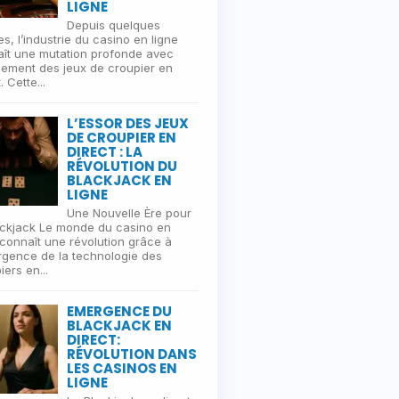
LIGNE
Depuis quelques
s, l’industrie du casino en ligne
ît une mutation profonde avec
nement des jeux de croupier en
. Cette...
L’ESSOR DES JEUX
DE CROUPIER EN
DIRECT : LA
RÉVOLUTION DU
BLACKJACK EN
LIGNE
Une Nouvelle Ère pour
ackjack Le monde du casino en
 connaît une révolution grâce à
rgence de la technologie des
iers en...
EMERGENCE DU
BLACKJACK EN
DIRECT:
RÉVOLUTION DANS
LES CASINOS EN
LIGNE