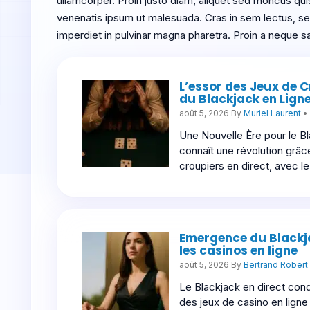
ullamcorper. Proin justo diam, aliquet sed rhoncus qu
venenatis ipsum ut malesuada. Cras in sem lectus, sed
imperdiet in pulvinar magna pharetra. Proin a neque s
L’essor des Jeux de C
du Blackjack en Lign
août 5, 2026
By
Muriel Laurent
•
Une Nouvelle Ère pour le B
connaît une révolution grâc
croupiers en direct, avec l
Emergence du Blackja
les casinos en ligne
août 5, 2026
By
Bertrand Robert
Le Blackjack en direct conq
des jeux de casino en ligne