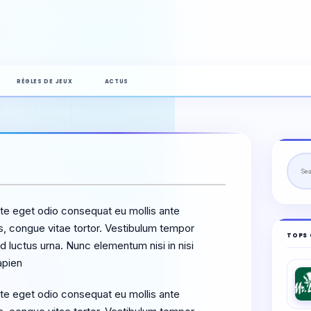
RÈGLES DE JEUX
ACTUS
te eget odio consequat eu mollis ante
is, congue vitae tortor. Vestibulum tempor
TOPS 
 luctus urna. Nunc elementum nisi in nisi
apien
te eget odio consequat eu mollis ante