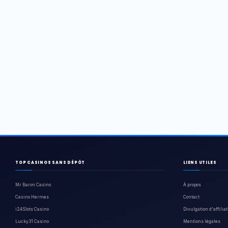
TOP CASINOS SANS DÉPÔT
LIENS UTILES
Mr Baron Casino
À propos
Casino Hermes
Contact
i24Slots Casino
Divulgation d'affiliat
Lucky31 Casino
Mentions légales