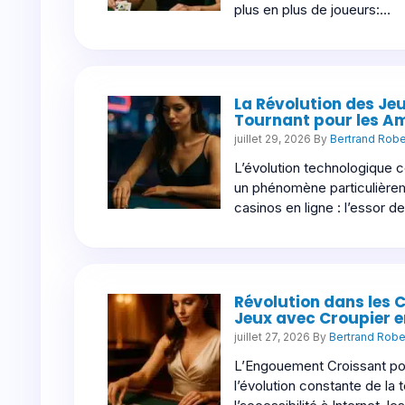
plus en plus de joueurs:…
La Révolution des Jeu
Tournant pour les A
juillet 29, 2026
By
Bertrand Robe
L’évolution technologique co
un phénomène particulièrem
casinos en ligne : l’essor d
Révolution dans les C
Jeux avec Croupier e
juillet 27, 2026
By
Bertrand Robe
L’Engouement Croissant pou
l’évolution constante de la