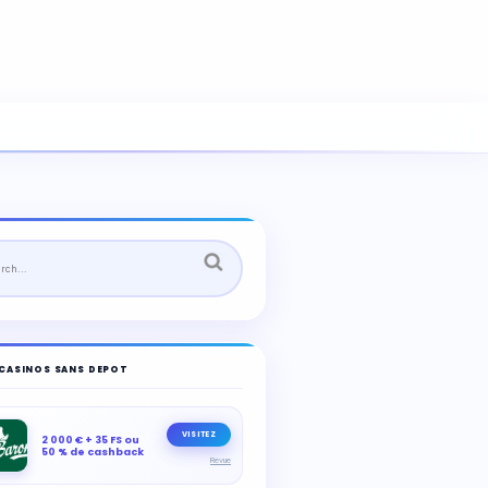
CASINOS SANS DEPOT
VISITEZ
2 000 € + 35 FS ou
50 % de cashback
Revue