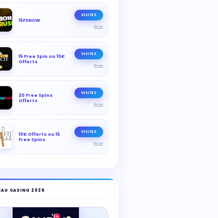
VISITEZ
15FSNOW
Revue
VISITEZ
15 Free Spin ou 10€
Offerts
Revue
VISITEZ
20 Free Spins
Offerts
Revue
VISITEZ
10€ Offerts ou 15
Free Spins
Revue
AU CASINO 2026