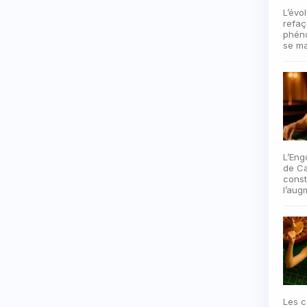
L’évo
refaç
phéno
se ma
L’Eng
de Ca
const
l’aug
Les c