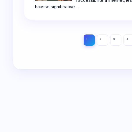
l’accessibilité à Internet, 
hausse significative…
1
2
3
4