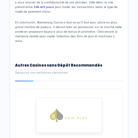
à vous soucier de la confidentialité de vos données. Côté délai, le site
prévoit entre
24h et 5 jours
pour traiter les transactions selon le type de
mode de paiement choisi.
En conclusion, Boomerang Casino a tout ce qu’il faut pour plaire au plus
grand nombre de joueurs. Il devrait bien se positionner sur le marché cette
année en proposant toujours plus de bonus et promotion. C’est encore la
meilleure recette pour capter l’attention des fans de jeux et machines à
sous.
Autres Casinos sans Dépôt Recommandés
Découvrez nos meilleures alternatives