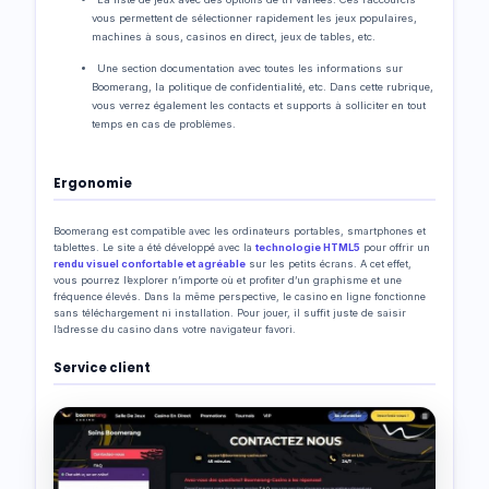
vous permettent de sélectionner rapidement les jeux populaires,
machines à sous, casinos en direct, jeux de tables, etc.
Une section documentation avec toutes les informations sur
Boomerang, la politique de confidentialité, etc. Dans cette rubrique,
vous verrez également les contacts et supports à solliciter en tout
temps en cas de problèmes.
Ergonomie
Boomerang est compatible avec les ordinateurs portables, smartphones et
tablettes. Le site a été développé avec la
technologie HTML5
pour offrir un
rendu visuel confortable et agréable
sur les petits écrans. A cet effet,
vous pourrez l’explorer n’importe où et profiter d’un graphisme et une
fréquence élevés. Dans la même perspective, le casino en ligne fonctionne
sans téléchargement ni installation. Pour jouer, il suffit juste de saisir
l’adresse du casino dans votre navigateur favori.
Service client