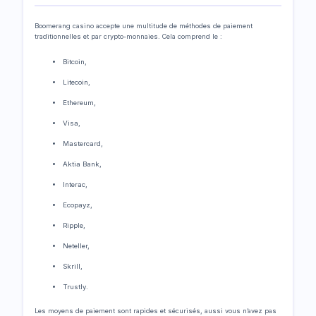
Boomerang casino accepte une multitude de méthodes de paiement
traditionnelles et par crypto-monnaies. Cela comprend le :
Bitcoin,
Litecoin,
Ethereum,
Visa,
Mastercard,
Aktia Bank,
Interac,
Ecopayz,
Ripple,
Neteller,
Skrill,
Trustly.
Les moyens de paiement sont rapides et sécurisés, aussi vous n’avez pas