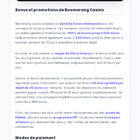
Bonus et promotions de Boomerang Casino
Boomerang casino propose un
panel de bonus intéressant
pour les
nouveaux et anciens joueurs. Les nouveaux inscrits ont notamment droit à
un cadeau généreux matérialisé par
100% de bonus jusqu’à 500 euros
.
Cette promotion donne également accès à
200 tours
gratuits (free spins) à
exploiter pendant les 10 jours précédant le premier dépôt.
En outre, le site impose un
wager de 30x la mise
pour le bonus et 40x pour
les tours gratuits, ce qui semble raisonnable. Parallèlement, il est à noter
que les tours gratuits sont débloqués progressivement, soit 20 tours par
jour.
Hormis le bonus de bienvenue, il est possible de jouir d’autres promotions
régulières après l’inscription. Les joueurs ont droit à
50 tours gratuits par
dépôt de 20 euros
par semaine. Ensuite, les déposants du week-end
peuvent gagner jusqu’à 700 euros et 50 tours gratuits supplémentaires. Ce
n’est pas tout, une campagne Drop&Wins ouvre droit à des bonus pouvant
culminer à 9000 euros.
Enfin, les joueurs les plus actifs seront récompensés par des
points de
fidélité
, donnant accès au
programme VIP
. Ce dernier recèle
5 niveaux/
échelons
qui réservent des bonus, des limites de retraits élevés, des
cashback etc.
Modes de paiement