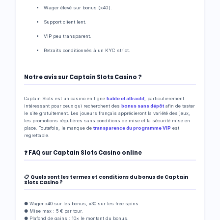
Wager élevé sur bonus (x40).
Support client lent.
VIP peu transparent.
Retraits conditionnés à un KYC strict.
Notre avis sur Captain Slots Casino ?
Captain Slots est un casino en ligne
fiable et attractif
, particulièrement
intéressant pour ceux qui recherchent des
bonus sans dépôt
afin de tester
le site gratuitement. Les joueurs français apprécieront la variété des jeux,
les promotions régulières sans conditions de mise et la sécurité mise en
place. Toutefois, le manque de
transparence du programme VIP
est
regrettable.
❓ FAQ sur Captain Slots Casino online
📋 Quels sont les termes et conditions du bonus de Captain
Slots Casino ?
● Wager x40 sur les bonus, x30 sur les free spins.
● Mise max : 5 € par tour.
● Plafond de gains : 10× le montant du bonus.