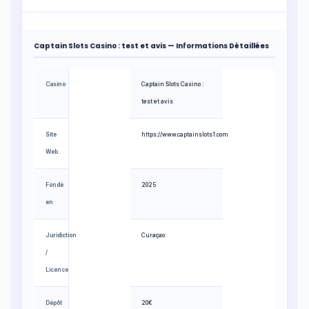
Captain Slots Casino : test et avis — Informations Détaillées
Casino
Captain Slots Casino :
test et avis
Site
https://www.captainslots1.com
Web
Fondé
2025
en
Juridiction
Curaçao
/
Licence
Dépôt
20€