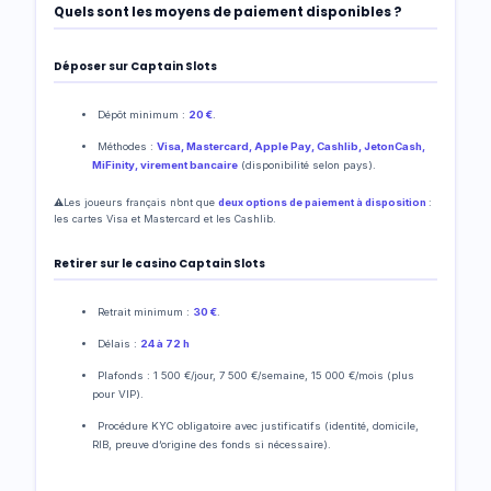
Quels sont les moyens de paiement disponibles ?
Déposer sur Captain Slots
Dépôt minimum :
20 €
.
Méthodes :
Visa, Mastercard, Apple Pay, Cashlib, JetonCash,
MiFinity, virement bancaire
(disponibilité selon pays).
⚠️Les joueurs français n’ont que
deux options de paiement à disposition
:
les cartes Visa et Mastercard et les Cashlib.
Retirer sur le casino Captain Slots
Retrait minimum :
30 €
.
Délais :
24 à 72 h
Plafonds : 1 500 €/jour, 7 500 €/semaine, 15 000 €/mois (plus
pour VIP).
Procédure KYC obligatoire avec justificatifs (identité, domicile,
RIB, preuve d’origine des fonds si nécessaire).