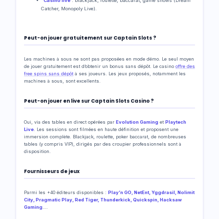
Casino live
: blackjack, roulette, baccarat, game shows (Dream
Catcher, Monopoly Live).
Peut-on jouer gratuitement sur Captain Slots ?
Les machines à sous ne sont pas proposées en mode démo. Le seul moyen
de jouer gratuitement est d’obtenir un bonus sans dépôt. Le casino
offre des
free spins sans dépôt
à ses joueurs. Les jeux proposés, notamment les
machines à sous, sont excellents.
Peut-on jouer en live sur Captain Slots Casino ?
Oui, via des tables en direct opérées par
Evolution Gaming
et
Playtech
Live
. Les sessions sont filmées en haute définition et proposent une
immersion complète. Blackjack, roulette, poker baccarat, de nombreuses
tables (y compris VIP), dirigés par des croupier professionnels sont à
disposition.
Fournisseurs de jeux
Parmi les +40 éditeurs disponibles :
Play’n GO, NetEnt, Yggdrasil, Nolimit
City, Pragmatic Play, Red Tiger, Thunderkick, Quickspin, Hacksaw
Gaming
….