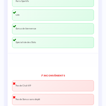
Paris Sportifs
Loto
Bonus de bienvenue
Spécialiste des Slots
✗ INCONVÉNIENTS
Pas de Club VIP
Pas de Bonus sans dépôt