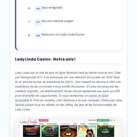
Jeux et logiciels
06
Service client et support
07
Notre avis sur Lady Linda Casino
08
Lady Linda Casino : Notre avis !
Lady Linda est un site de jeux en ligne flambant neuf au thème rose et noir. Créé
par Famagousta B.V, il se démarque par une sélection incroyable de 1000 titres
et un énorme bonus de bienvenue de 300%. Son objectif se résume à offrir une
expérience de jeu conviviale à tous profils de joueurs. En plus de proposer les
meilleurs logiciels, cet établissement de jeu s’ouvre également aux paris sportifs
pour diversifier les opportunités. Si vous recherchez un
casino en ligne
accessible
et riche en contenu, c’est l’adresse à ne pas manquer ! Retrouvez dans
l’article suivant tous les détails sur les offres, les jeux et les fonctionnalités de
Lady Linda.