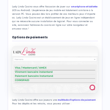
Lady Linda Casino vous offre l’occasion de jouer sur
smartphone et tablette
(iOS ou Android). L’expérience de jeu mobile est totalement similaire à la
version PC. Vous pouvez dès lors profiter de vos meilleurs jeux n’importe
où. Lady Linda Casino est un établissement de jeux en ligne indépendant
qui ne nécessite aucune installation de logiciel. Pour vous connecter au
site, saisissez l’adresse du casino en ligne sur votre navigateur et
amusez-vous !
Options de paiements
Lady Linda Casino offre aux joueurs une
multitude d’options de paiement
.
Pour les dépôts et les retraits, vous pouvez utiliser :