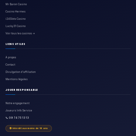
Mr Baron Casino
Casino Hermes
i24Slots Casino
Lucky31 Casino
Voir tous les casinos →
LIENS UTILES
À propos
Contact
Divulgation d'affiliation
Mentions légales
JOUER RESPONSABLE
Notre engagement
Joueurs Info Service
📞 09 74 75 13 13
🔞 Interdit aux moins de 18 ans