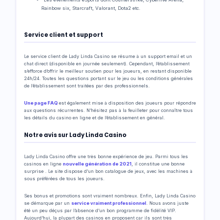
Rainbow six, Starcraft, Valorant, Dota2 etc.
Service client et support
Le service client de Lady Linda Casino se résume à un support email et un
chat direct (disponible en journée seulement). Cependant, l’établissement
s’efforce d’offrir le meilleur soutien pour les joueurs, en restant disponible
24h/24. Toutes les questions portant sur le jeu ou les conditions générales
de l’établissement sont traitées par des professionnels.
Une page FAQ
est également mise à disposition des joueurs pour répondre
aux questions récurrentes. N’hésitez pas à la feuilleter pour connaître tous
les détails du casino en ligne et de l’établissement en général.
Notre avis sur Lady Linda Casino
Lady Linda Casino offre une très bonne expérience de jeu. Parmi tous les
casinos en ligne
nouvelle génération de 2021
, il constitue une bonne
surprise . Le site dispose d’un bon catalogue de jeux, avec les machines à
sous préférées de tous les joueurs.
Ses bonus et promotions sont vraiment nombreux. Enfin, Lady Linda Casino
se démarque par un
service vraiment professionnel
. Nous avons juste
été un peu déçus par l’absence d’un bon programme de fidélité VIP.
Aujourd’hui, la plupart des casinos en proposent car ils sont très