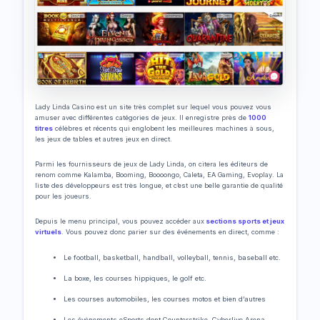
Lady Linda Casino est un site très complet sur lequel vous pouvez vous
amuser avec différentes catégories de jeux. Il enregistre près de
1000
titres
célèbres et récents qui englobent les meilleures machines à sous,
les jeux de tables et autres jeux en direct.
Parmi les fournisseurs de jeux de Lady Linda, on citera les éditeurs de
renom comme Kalamba, Booming, Boooongo, Caleta, EA Gaming, Evoplay. La
liste des développeurs est très longue, et c’est une belle garantie de qualité
pour les joueurs.
Depuis le menu principal, vous pouvez accéder aux
sections sports et jeux
virtuels
. Vous pouvez donc parier sur des événements en direct, comme :
Le football, basketball, handball, volleyball, tennis, baseball etc.
La boxe, les courses hippiques, le golf etc.
Les courses automobiles, les courses motos et bien d’autres
Les évènements eSports dont Counterstrike, Cyberlive Arena,