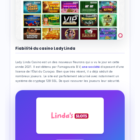
Fiabilité du casino Lady Linda
Lady Linda Casino est un des nouveaux fleurons qui a vu le jour en cette
année 2021. Il est détenu par Famagousta B.V,
une société
disposant d’une
licence de l’État du Curaçao. Bien que très récent, il a déjà séduit de
nombreux joueurs. Le site est parfaitement sécurisé avec notamment un
système de cryptage 128 SSL. De quoi rassurer les joueurs leur sécurité.