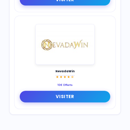
NevadaWin
★★★★☆
10€ Offerts
VISITER