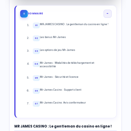
−
SOMMAIRE
≡
MR JAMES CASINO : Le gentleman du casino en ligne !
01
Les bonus Mr James
02
Les options de jeu Mr James
03
Mr James : Modalités de téléchargement et
04
accessibilité
Mr James : Sécurité et licence
05
Mr James Casino : Support client
06
Mr James Casino: Avis conformateur
07
MR JAMES CASINO : Le gentleman du casino en ligne !