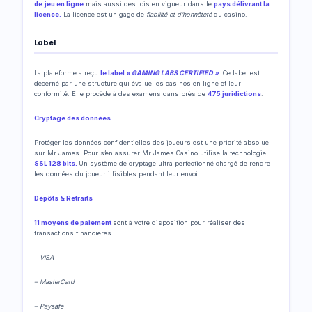
de
jeu en ligne
mais aussi des lois en vigueur dans le
pays délivrant la
licence.
La licence est un gage de
fiabilité et d’honnêteté
du casino.
Label
La plateforme a reçu
le label
« GAMING LABS CERTIFIED
»
. Ce label est
décerné par une structure qui évalue les casinos en ligne et leur
conformité. Elle procède à des examens dans près de
475 juridictions
.
Cryptage des données
Protéger les données confidentielles des joueurs est une priorité absolue
sur Mr James. Pour s’en assurer Mr James Casino utilise la technologie
SSL 128 bits.
Un système de cryptage ultra perfectionné chargé de rendre
les données du joueur illisibles pendant leur envoi.
Dépôts & Retraits
11 moyens de paiement
sont à votre disposition pour réaliser des
transactions financières.
–
VISA
– MasterCard
– Paysafe