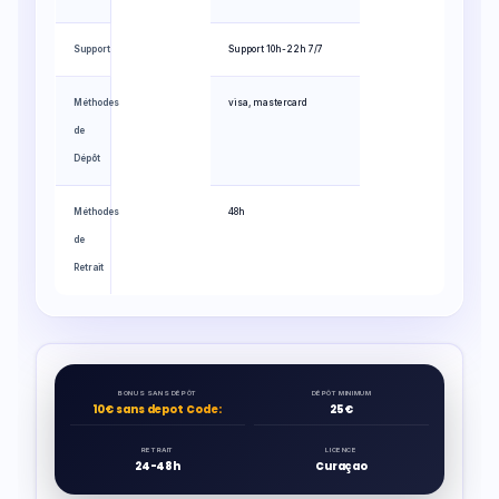
Support
Support 10h-22h 7/7
Méthodes
visa, mastercard
de
Dépôt
Méthodes
48h
de
Retrait
BONUS SANS DÉPÔT
DÉPÔT MINIMUM
10€ sans depot Code:
25€
RETRAIT
LICENCE
24-48h
Curaçao