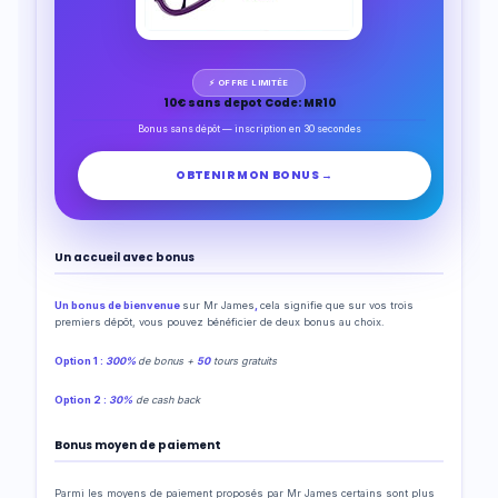
⚡ OFFRE LIMITÉE
10€ sans depot Code: MR10
Bonus sans dépôt — inscription en 30 secondes
OBTENIR MON BONUS →
Un accueil avec bonus
Un bonus de bienvenue
sur Mr James
,
cela signifie que sur vos trois
premiers dépôt, vous pouvez bénéficier de deux bonus au choix.
Option 1 :
300%
de bonus +
50
tours gratuits
Option 2 :
30%
de cash back
Bonus moyen de paiement
Parmi les moyens de paiement proposés par Mr James certains sont plus