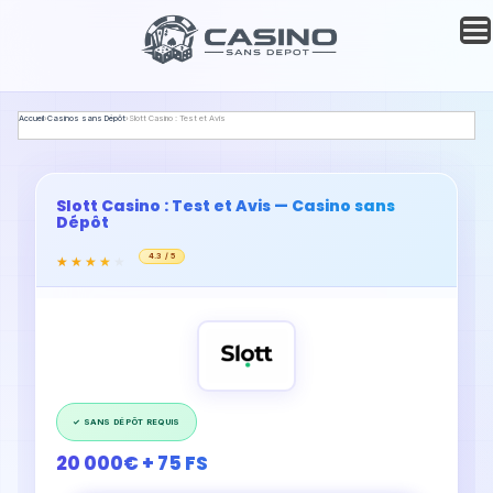
Accueil
›
Casinos sans Dépôt
›
Slott Casino : Test et Avis
Slott Casino : Test et Avis
— Casino sans
Dépôt
4.3
/ 5
✓ SANS DÉPÔT REQUIS
20 000€ + 75 FS