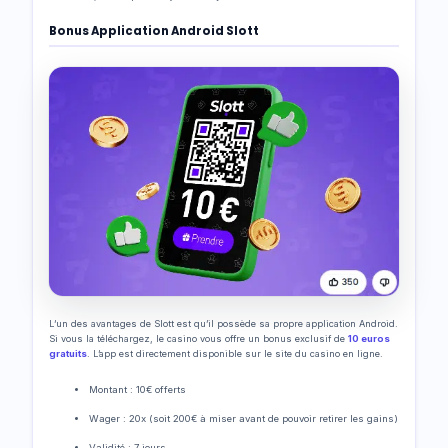
Bonus Application Android Slott
L’un des avantages de Slott est qu’il possède sa propre application Android.
Si vous la téléchargez, le casino vous offre un bonus exclusif de
10 euros
gratuits
. L’app est directement disponible sur le site du casino en ligne.
Montant : 10€ offerts
Wager : 20x (soit 200€ à miser avant de pouvoir retirer les gains)
Validité : 7 jours