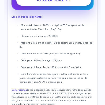
OBTENIR MON BONUS →
Les conditions importantes
Montant du bonus : 200% du dépôt + 75 free spins sur la
machine à sous Fire Joker (Play’n Go)
Plafond max. du bonus : 20 000€
Montant minimum du dépôt : 10€ si paiement en crypto, sinon, 15
€.
Conditions de mise : 30x (x20 pour les tours gratuits)
Délai pour réaliser le wager : 15 jours
Délai pour réclamer l’offre : 30 jours après l’inscription
Conditions de mise des free spins : x20 à réaliser dans les 7
jours. Les gains générés par ces free spins sont versé sur le
compte réel jusqu’à 2% du bonus reçu.
Concrètement :
Vous déposez 50€, vous recevrez donc 100€ de bonus de
bienvenue. Votre solde initial de 50 € monte à 150 €. Avec un wager de 30x,
vous devrez miser 30 fois le bonus soit 3000 euros avant de pouvoir retirer
vos gains potentiels. Ce montant reste raisonnable et potentiellement
réalisable, même pour un joueur moyen.