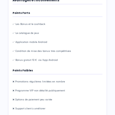
Avantages et Inconvénients
Points Forts
✅ Les Bonus et le cashback
✅ Le catalogue de jeux
✅ Application mobile Android
✅ Condition de mise des bonus très compétitives
✅ Bonus gratuit 10 € via l’app Android
Points Faibles
❌ Promotions régulières limitées en nombre
❌ Programme VIP non détaillé publiquement
❌ Options de paiement peu variée
❌ Support client à améliorer