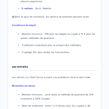
altcoins populaires
E-wallets
: Skrill, Neteller
⚠️Selon le pays de connexion, les options de paiement peuvent varier.
Conditions de dépôt :
Montant minimum : 10€ pour les dépôts en crypto à 15 € pour les
autres méthodes de paiement
Traitement instantané pour la plupart des méthodes
Cryptage SSL pour toutes les transactions
Les retraits
Les retraits sur Slott Casino suivent une procédure claire et sécurisée.
Modalités de retrait :
Montant minimum : varie selon la méthode de paiement de 30€
(virement) à 100€ (crypto)
Délai de traitement : entre 1 à 2 heures pour les cryptos à 48