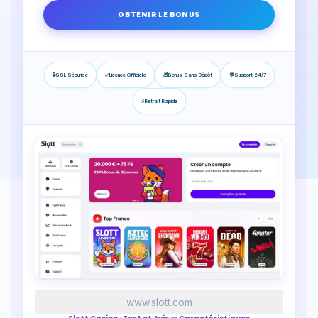
OBTENIR LE BONUS
🔒
SSL Sécurisé
✅
Licence Officielle
🎁
Bonus Sans Dépôt
💬
Support 24/7
⚡
Retrait Rapide
www.slott.com