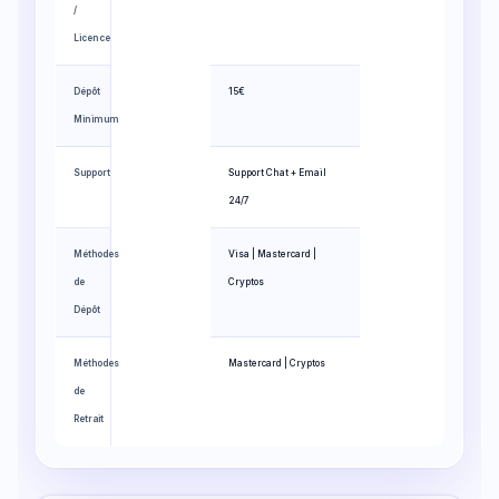
/
Licence
Dépôt
15€
Minimum
Support
Support Chat + Email
24/7
Méthodes
Visa | Mastercard |
de
Cryptos
Dépôt
Méthodes
Mastercard | Cryptos
de
Retrait