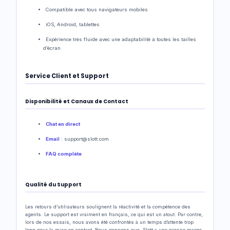
Compatible avec tous navigateurs mobiles
iOS, Android, tablettes
Expérience très fluide avec une adaptabilité à toutes les tailles
d’écran
Service Client et Support
Disponibilité et Canaux de Contact
Chat en direct
Email
:
support@slott.com
FAQ complète
Qualité du Support
Les retours d’utilisateurs soulignent la réactivité et la compétence des
agents. Le support est vraiment en français, ce qui est un atout. Par contre,
lors de nos essais, nous avons été confrontés à un temps d’attente trop
long pour la mise en contact. Nous pensons que, Slott a une grosse marge