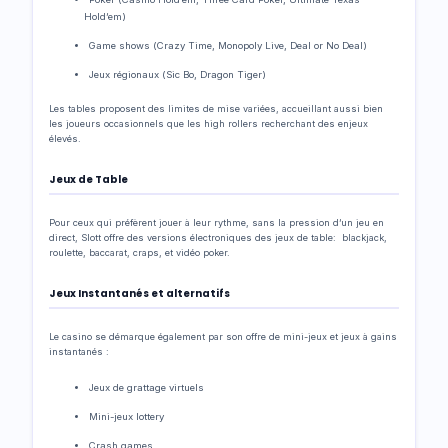
Hold’em)
Game shows (Crazy Time, Monopoly Live, Deal or No Deal)
Jeux régionaux (Sic Bo, Dragon Tiger)
Les tables proposent des limites de mise variées, accueillant aussi bien
les joueurs occasionnels que les high rollers recherchant des enjeux
élevés.
Jeux de Table
Pour ceux qui préfèrent jouer à leur rythme, sans la pression d’un jeu en
direct, Slott offre des versions électroniques des jeux de table: blackjack,
roulette, baccarat, craps, et vidéo poker.
Jeux Instantanés et alternatifs
Le casino se démarque également par son offre de mini-jeux et jeux à gains
instantanés :
Jeux de grattage virtuels
Mini-jeux lottery
Crash games