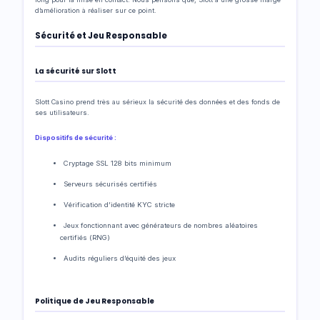
d’amélioration à réaliser sur ce point.
Sécurité et Jeu Responsable
La sécurité sur Slott
Slott Casino prend très au sérieux la sécurité des données et des fonds de
ses utilisateurs.
Dispositifs de sécurité :
Cryptage SSL 128 bits minimum
Serveurs sécurisés certifiés
Vérification d’identité KYC stricte
Jeux fonctionnant avec générateurs de nombres aléatoires
certifiés (RNG)
Audits réguliers d’équité des jeux
Politique de Jeu Responsable