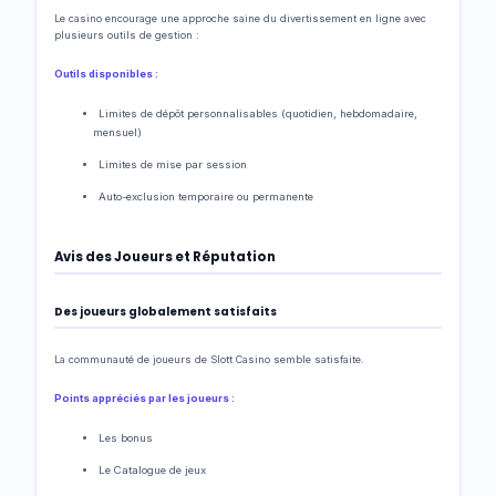
Le casino encourage une approche saine du divertissement en ligne avec
plusieurs outils de gestion :
Outils disponibles :
Limites de dépôt personnalisables (quotidien, hebdomadaire,
mensuel)
Limites de mise par session
Auto-exclusion temporaire ou permanente
Avis des Joueurs et Réputation
Des joueurs globalement satisfaits
La communauté de joueurs de Slott Casino semble satisfaite.
Points appréciés par les joueurs :
Les bonus
Le Catalogue de jeux