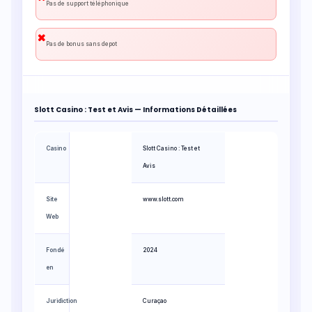
Pas de support téléphonique
Pas de bonus sans depot
Slott Casino : Test et Avis — Informations Détaillées
Casino
Slott Casino : Test et
Avis
Site
www.slott.com
Web
Fondé
2024
en
Juridiction
Curaçao