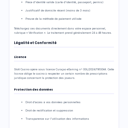
Pièce d’identité valide (carte d’identité, passeport, permis)
Justificatif de domicile récent (moins de 3 mois)
Preuve de la méthode de paiement utilisée
Téléchargez ces documents directement dans votre espace personnel,
rubrique « Vérification ». Le traitement prend généralement 24 à 48 heures.
Légalité et Conformité
Licence
Slott Casino opère sous licence Curaçao eGaming n° OGL/2024/1161/044. Cette
liccnce oblige le casino à respecter un certain nombre de prescriptions
juridique concernant la protection des joueurs.
Protection des données
Droit d’accès à vos données personnelles
Droit de rectification et suppression
Transparence sur l’utilisation des informations