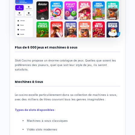
Plus de 6 000 jeux et machines à sous
Slott Casino propose un énorme catalogue de jeux. Quelles que soient les
préférences des joueurs, quel que soit leur style de jeu, ils seront
satisfaits.
Machines à Sous
Le casino excelle particulièrement dans sa collection de machines à sous,
avec des milliers de titres couvrant tous les genres imaginables :
Types de slots disponibles :
Machines à sous classiques
Vidéo slots modernes