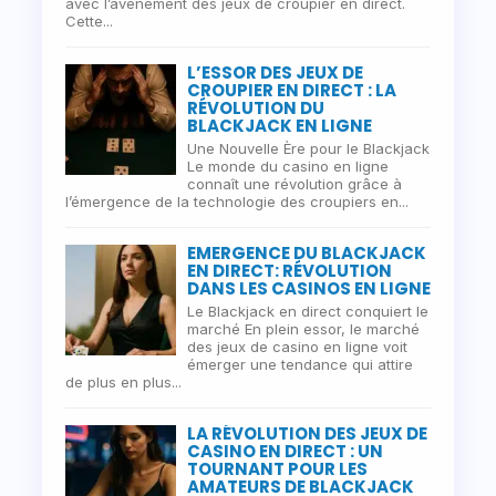
avec l’avènement des jeux de croupier en direct.
Cette...
L’ESSOR DES JEUX DE
CROUPIER EN DIRECT : LA
RÉVOLUTION DU
BLACKJACK EN LIGNE
Une Nouvelle Ère pour le Blackjack
Le monde du casino en ligne
connaît une révolution grâce à
l’émergence de la technologie des croupiers en...
EMERGENCE DU BLACKJACK
EN DIRECT: RÉVOLUTION
DANS LES CASINOS EN LIGNE
Le Blackjack en direct conquiert le
marché En plein essor, le marché
des jeux de casino en ligne voit
émerger une tendance qui attire
de plus en plus...
LA RÉVOLUTION DES JEUX DE
CASINO EN DIRECT : UN
TOURNANT POUR LES
AMATEURS DE BLACKJACK