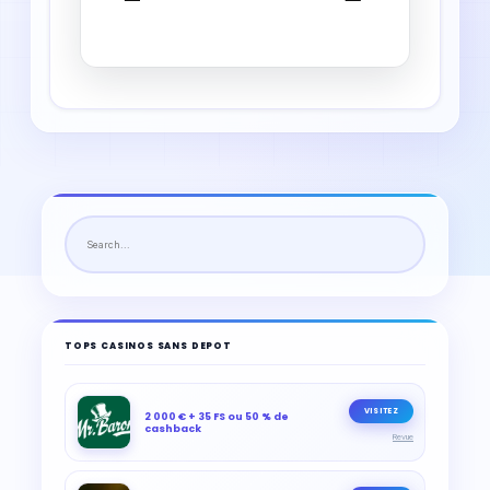
TOPS CASINOS SANS DEPOT
VISITEZ
2 000 € + 35 FS ou 50 % de
cashback
Revue