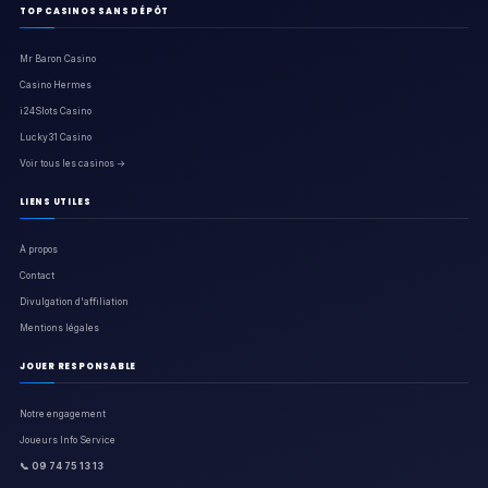
TOP CASINOS SANS DÉPÔT
Mr Baron Casino
Casino Hermes
i24Slots Casino
Lucky31 Casino
Voir tous les casinos →
LIENS UTILES
À propos
Contact
Divulgation d'affiliation
Mentions légales
JOUER RESPONSABLE
Notre engagement
Joueurs Info Service
📞 09 74 75 13 13