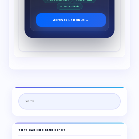
✓ Licence officielle
ACTIVER LE BONUS →
TOPS CASINOS SANS DEPOT