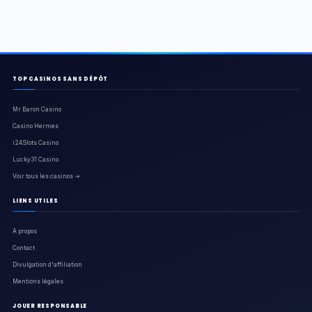
TOP CASINOS SANS DÉPÔT
Mr Baron Casino
Casino Hermes
i24Slots Casino
Lucky31 Casino
Voir tous les casinos →
LIENS UTILES
À propos
Contact
Divulgation d'affiliation
Mentions légales
JOUER RESPONSABLE