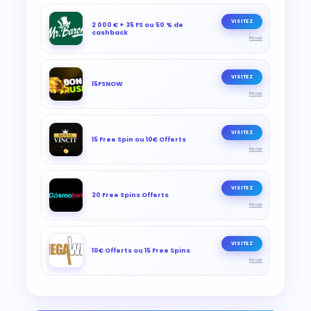
VISITEZ
2 000 € + 35 FS ou 50 % de
cashback
Revue
VISITEZ
15FSNOW
Revue
VISITEZ
15 Free Spin ou 10€ Offerts
Revue
VISITEZ
20 Free Spins Offerts
Revue
VISITEZ
10€ Offerts ou 15 Free Spins
Revue