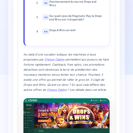
Fonctionnement du tournoi Drops and
02
Wins
Sur quels jeux de Pragmatic Play le Drops
03
and Wins est-il disponible ?
Drops & Wins en bref
04
Au-delà d’une vocation ludique, les machines à sous
proposées par
Cresus Casino
permettent aux joueurs de faire
fortune rapidement. Cashback, free spins, ces promotions
attractives sont devenues la terre de prédilection des
nouveaux membres venus tenter leur chance. Pourtant, il
existe une offre qui permet de rafler le gros lot. Il s’agit de
Drops and Wins. Qu’est-ce donc ? En quoi cela diffère des
autres offres de
Cresus Casino
? Les détails dans cet article.