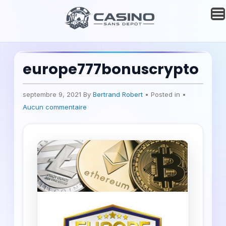
europe777bonuscrypto
septembre 9, 2021
By
Bertrand Robert
• Posted in •
Aucun commentaire