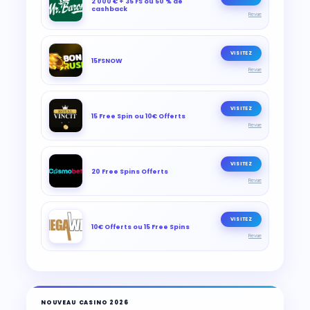
2 000 € + 35 FS ou 50 % de
cashback
Revue
VISITEZ
15FSNOW
Revue
VISITEZ
15 Free Spin ou 10€ Offerts
Revue
VISITEZ
20 Free Spins Offerts
Revue
VISITEZ
10€ Offerts ou 15 Free Spins
Revue
NOUVEAU CASINO 2026