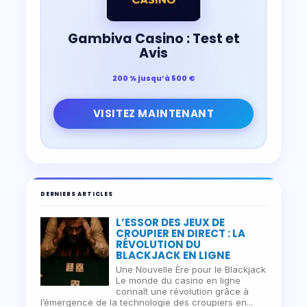
Gambiva Casino : Test et
Avis
200 % jusqu’à 500 €
VISITEZ MAINTENANT
DERNIERS ARTICLES
L’ESSOR DES JEUX DE
CROUPIER EN DIRECT : LA
RÉVOLUTION DU
BLACKJACK EN LIGNE
Une Nouvelle Ère pour le Blackjack
Le monde du casino en ligne
connaît une révolution grâce à
l’émergence de la technologie des croupiers en...