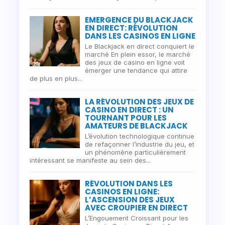
EMERGENCE DU BLACKJACK
EN DIRECT: RÉVOLUTION
DANS LES CASINOS EN LIGNE
Le Blackjack en direct conquiert le
marché En plein essor, le marché
des jeux de casino en ligne voit
émerger une tendance qui attire
de plus en plus...
LA RÉVOLUTION DES JEUX DE
CASINO EN DIRECT : UN
TOURNANT POUR LES
AMATEURS DE BLACKJACK
L’évolution technologique continue
de refaçonner l’industrie du jeu, et
un phénomène particulièrement
intéressant se manifeste au sein des...
RÉVOLUTION DANS LES
CASINOS EN LIGNE:
L’ASCENSION DES JEUX
AVEC CROUPIER EN DIRECT
L’Engouement Croissant pour les