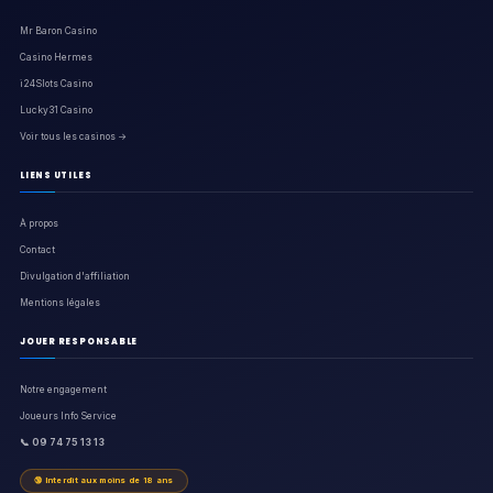
Mr Baron Casino
Casino Hermes
i24Slots Casino
Lucky31 Casino
Voir tous les casinos →
LIENS UTILES
À propos
Contact
Divulgation d'affiliation
Mentions légales
JOUER RESPONSABLE
Notre engagement
Joueurs Info Service
📞 09 74 75 13 13
🔞 Interdit aux moins de 18 ans