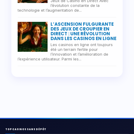
Jeux de Casino en Direct Avec
l’évolution constante de la
technologie et l’augmentation de...
L’ASCENSION FULGURANTE
DES JEUX DE CROUPIER EN
DIRECT : UNE RÉVOLUTION
DANS LES CASINOS EN LIGNE
Les casinos en ligne ont toujours
été un terrain fertile pour
l’innovation et l’amélioration de
l’expérience utilisateur. Parmi les...
TOP CASINOS SANS DÉPÔT