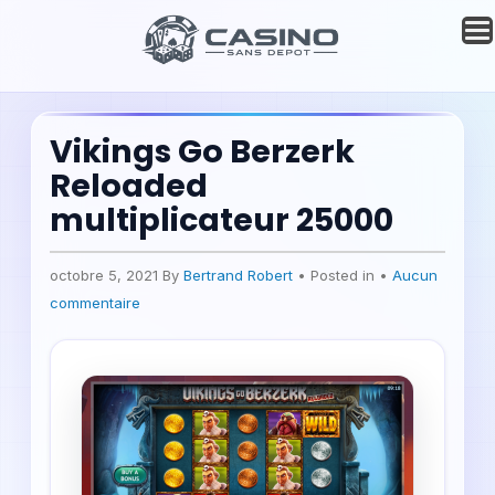
Vikings Go Berzerk
Reloaded
multiplicateur 25000
octobre 5, 2021
By
Bertrand Robert
• Posted in •
Aucun
commentaire