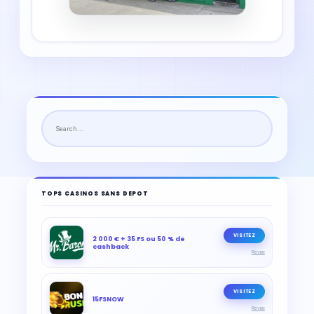
TOPS CASINOS SANS DEPOT
VISITEZ
2 000 € + 35 FS ou 50 % de
cashback
Revue
VISITEZ
15FSNOW
Revue