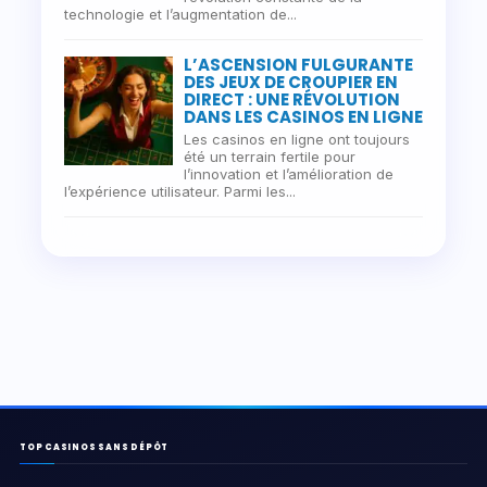
technologie et l’augmentation de...
L’ASCENSION FULGURANTE
DES JEUX DE CROUPIER EN
DIRECT : UNE RÉVOLUTION
DANS LES CASINOS EN LIGNE
Les casinos en ligne ont toujours
été un terrain fertile pour
l’innovation et l’amélioration de
l’expérience utilisateur. Parmi les...
TOP CASINOS SANS DÉPÔT