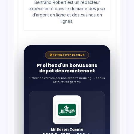
Bertrand Robert est un rédacteur
expérimenté dans le domaine des jeux
d’argent en ligne et des casinos en
lignes.
🏆 NOTRE COUP DE CŒUR
Profitez d'un bonus sans
dépôt dès maintenant
Sélection vérifiée par nos experts iGaming — bonus
actif, retrait garanti.
Mr Baron Casino