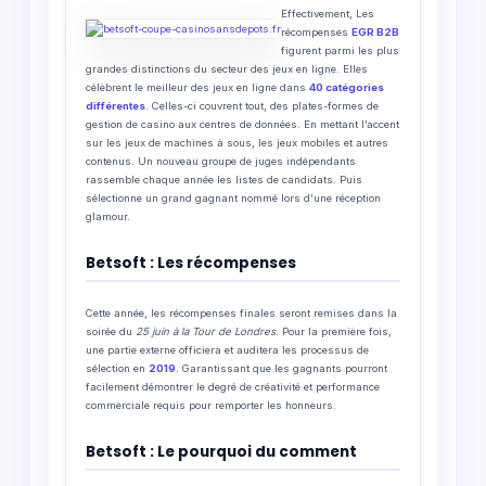
Effectivement, Les
récompenses
EGR B2B
figurent parmi les plus
grandes distinctions du secteur des jeux en ligne. Elles
célèbrent le meilleur des jeux en ligne dans
40 catégories
différentes
. Celles-ci couvrent tout, des plates-formes de
gestion de casino aux centres de données. En mettant l’accent
sur les jeux de machines à sous, les jeux mobiles et autres
contenus. Un nouveau groupe de juges indépendants
rassemble chaque année les listes de candidats. Puis
sélectionne un grand gagnant nommé lors d’une réception
glamour.
Betsoft : Les récompenses
Cette année, les récompenses finales seront remises dans la
soirée du
25 juin à la Tour de Londres
. Pour la première fois,
une partie externe officiera et auditera les processus de
sélection en
2019
. Garantissant que les gagnants pourront
facilement démontrer le degré de créativité et performance
commerciale requis pour remporter les honneurs.
Betsoft : Le pourquoi du comment