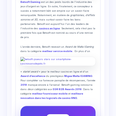
Betsoft Gaming
est un des poids lourds de l’industrie des
jeux d’argent en ligne. En outre, finalement, ce concepteur à
succès a notamment bâti son empire sur un savoir-faire
remarquable. Notamment, en matière de
graphismes, d’effets
sonores et 3D
, mais surtout savoir faire les bons
partenariats. Betsoft est aujourd’hui l’un des leaders de
l’industrie des
casinos en ligne
. Seulement, cela n’est pas la
première fois que Betsoft est nominé au cours d’une remise
de prix.
L’année dernière, Betsoft recevait un
Award de Malta IGaming
dans la catégorie
meilleur service mobile
.
En plus d’un
«
starlet award
» pour le meilleur casino en ligne et d’un
Award d’excellence
du prestigieux
Migea Malta IGAMING
.
Pour compléter sa fameuse panoplie de récompenses, l’année
2019
manque encore à l’arsenal. Betsoft gaming concourra
dans
deux catégories
aux
EGR B2B Awards 2019
. Dans la
catégorie
meilleur fournisseur mobile
et
meilleure
innovation dans les logiciels de casino RNG.