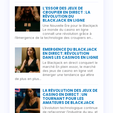
L’ESSOR DES JEUX DE
CROUPIER EN DIRECT : LA
RÉVOLUTION DU
BLACKJACK EN LIGNE
Une Nouvelle Ère pour le Blackjack
Le monde du casino en ligne
connaît une révolution grâce à
l’émergence de la technologie des croupiers en...
EMERGENCE DU BLACKJACK
EN DIRECT: RÉVOLUTION
DANS LES CASINOS EN LIGNE
Le Blackjack en direct conquiert le
marché En plein essor, le marché
des jeux de casino en ligne voit
émerger une tendance qui attire
de plus en plus...
LA RÉVOLUTION DES JEUX DE
CASINO EN DIRECT : UN
TOURNANT POUR LES
AMATEURS DE BLACKJACK
L’évolution technologique continue
de refaçonner l’industrie du jeu, et