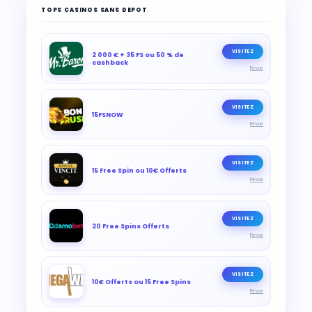
TOPS CASINOS SANS DEPOT
VISITEZ
2 000 € + 35 FS ou 50 % de
cashback
Revue
VISITEZ
15FSNOW
Revue
VISITEZ
15 Free Spin ou 10€ Offerts
Revue
VISITEZ
20 Free Spins Offerts
Revue
VISITEZ
10€ Offerts ou 15 Free Spins
Revue