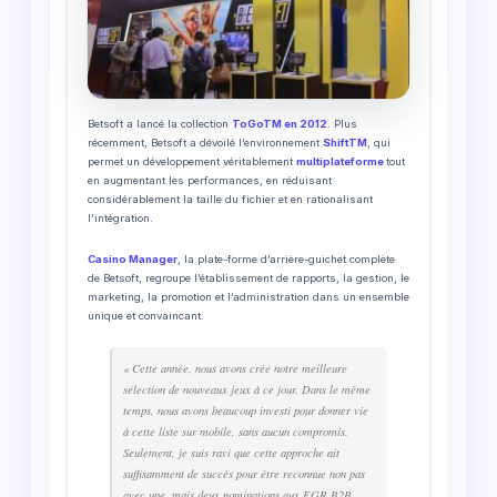
Betsoft a lancé la collection
ToGoTM en 2012
. Plus
récemment, Betsoft a dévoilé l’environnement
ShiftTM
, qui
permet un développement véritablement
multiplateforme
tout
en augmentant les performances, en réduisant
considérablement la taille du fichier et en rationalisant
l’intégration.
Casino Manager
, la plate-forme d’arrière-guichet complète
de Betsoft, regroupe l’établissement de rapports, la gestion, le
marketing, la promotion et l’administration dans un ensemble
unique et convaincant.
« Cette année, nous avons créé notre meilleure
sélection de nouveaux jeux à ce jour. Dans le même
temps, nous avons beaucoup investi pour donner vie
à cette liste sur mobile, sans aucun compromis.
Seulement, je suis ravi que cette approche ait
suffisamment de succès pour être reconnue non pas
avec une, mais deux nominations aux EGR B2B