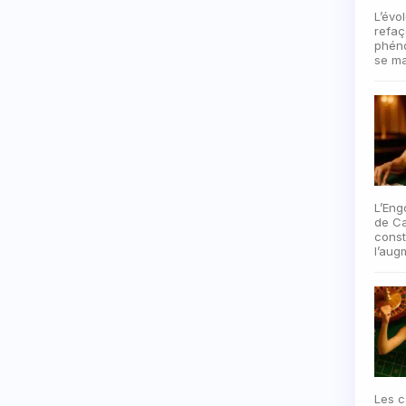
L’évo
refaç
phéno
se ma
L’Eng
de Ca
const
l’aug
Les c