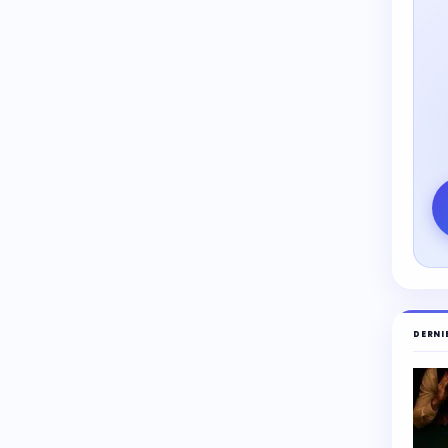
DERNI