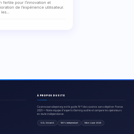
n fertile pour l’innovation et
ioration de l’expérience utilisateur.
les...
À PROPOS DU SITE
Casinossansdepot.org est le guide N°1 des casinos sans dépôt en France.
2026 — Notre équipe d'experts iGaming audite et compare les opérateurs
en toute indépendance.
SSL Sécurisé
100% Indépendant
Mise à jour 2026