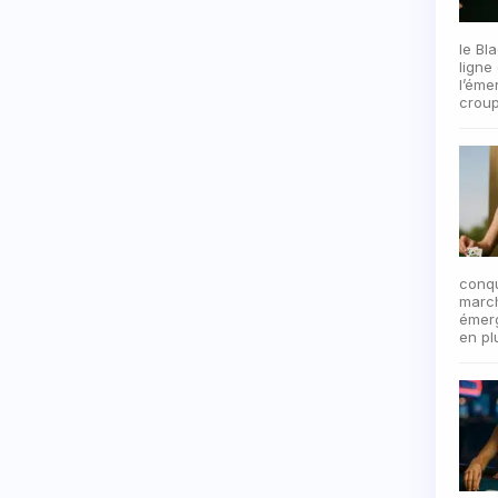
le Bl
ligne
l’éme
croup
conqu
march
émerg
en plu