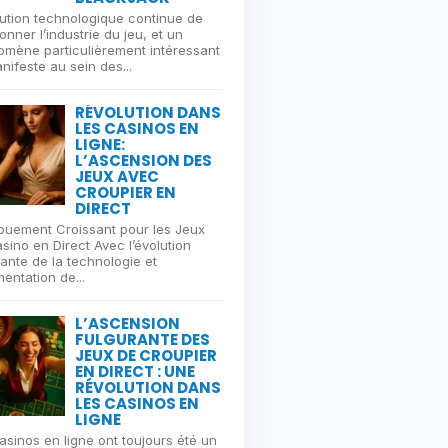
lution technologique continue de
onner l’industrie du jeu, et un
mène particulièrement intéressant
nifeste au sein des...
RÉVOLUTION DANS
LES CASINOS EN
LIGNE:
L’ASCENSION DES
JEUX AVEC
CROUPIER EN
DIRECT
ouement Croissant pour les Jeux
sino en Direct Avec l’évolution
ante de la technologie et
mentation de...
L’ASCENSION
FULGURANTE DES
JEUX DE CROUPIER
EN DIRECT : UNE
RÉVOLUTION DANS
LES CASINOS EN
LIGNE
asinos en ligne ont toujours été un