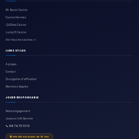
Mr Baron Casino
Casino Hermes
i24Slots Casino
Lucky31 Casino
Voir tous les casinos →
LIENS UTILES
À propos
Contact
Divulgation d'affiliation
Mentions légales
JOUER RESPONSABLE
Notre engagement
Joueurs Info Service
📞 09 74 75 13 13
🔞 Interdit aux moins de 18 ans