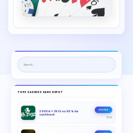
TOPS CASINOS SANS DEPOT
VISITEZ
2 000 € + 35 FS ou 50 % de
cashback
Revue