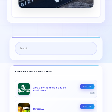
TOPS CASINOS SANS DEPOT
VISITEZ
2 000 € + 35 FS ou 50 % de
cashback
Revue
VISITEZ
15FSNOW