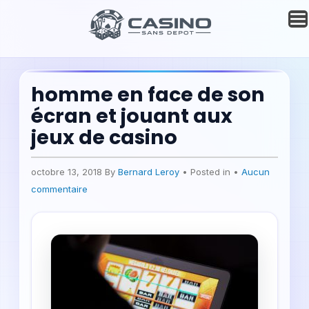
homme en face de son
écran et jouant aux
jeux de casino
octobre 13, 2018
By
Bernard Leroy
• Posted in •
Aucun
commentaire