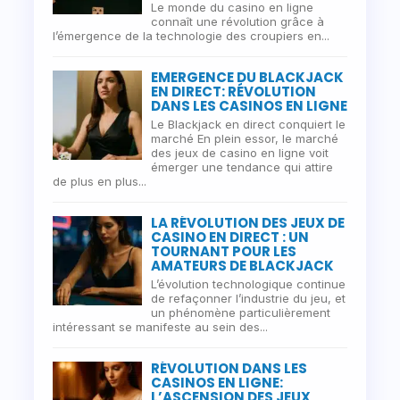
Le monde du casino en ligne
connaît une révolution grâce à
l’émergence de la technologie des croupiers en...
EMERGENCE DU BLACKJACK
EN DIRECT: RÉVOLUTION
DANS LES CASINOS EN LIGNE
Le Blackjack en direct conquiert le
marché En plein essor, le marché
des jeux de casino en ligne voit
émerger une tendance qui attire
de plus en plus...
LA RÉVOLUTION DES JEUX DE
CASINO EN DIRECT : UN
TOURNANT POUR LES
AMATEURS DE BLACKJACK
L’évolution technologique continue
de refaçonner l’industrie du jeu, et
un phénomène particulièrement
intéressant se manifeste au sein des...
RÉVOLUTION DANS LES
CASINOS EN LIGNE:
L’ASCENSION DES JEUX