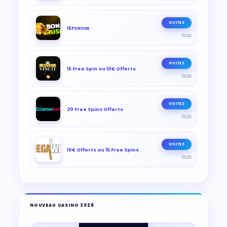
VISITEZ
15FSNOW
Revue
VISITEZ
15 Free Spin ou 10€ Offerts
Revue
VISITEZ
20 Free Spins Offerts
Revue
VISITEZ
10€ Offerts ou 15 Free Spins
Revue
NOUVEAU CASINO 2026