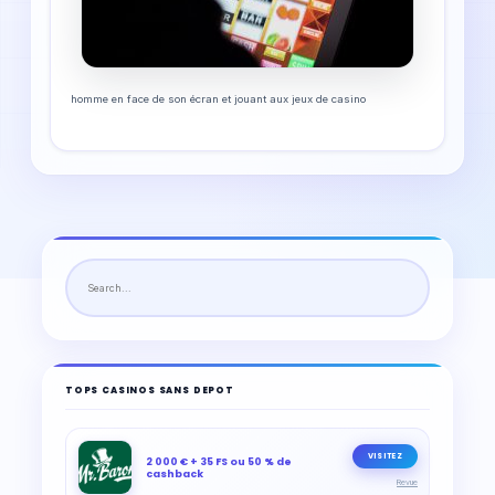
homme en face de son écran et jouant aux jeux de casino
TOPS CASINOS SANS DEPOT
VISITEZ
2 000 € + 35 FS ou 50 % de
cashback
Revue