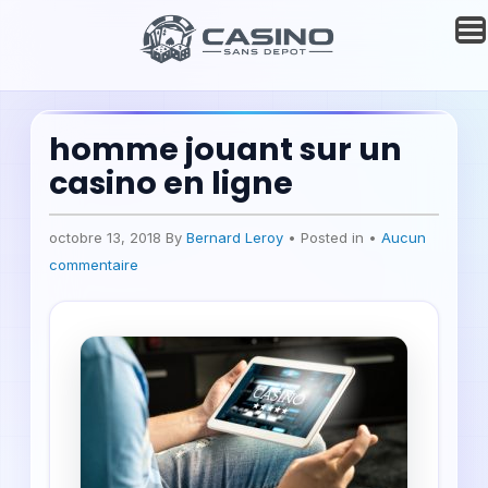
homme jouant sur un
casino en ligne
octobre 13, 2018
By
Bernard Leroy
• Posted in •
Aucun
commentaire