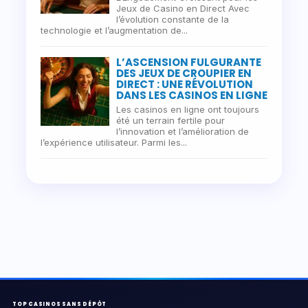
Jeux de Casino en Direct Avec
l’évolution constante de la
technologie et l’augmentation de...
L’ASCENSION FULGURANTE
DES JEUX DE CROUPIER EN
DIRECT : UNE RÉVOLUTION
DANS LES CASINOS EN LIGNE
Les casinos en ligne ont toujours
été un terrain fertile pour
l’innovation et l’amélioration de
l’expérience utilisateur. Parmi les...
TOP CASINOS SANS DÉPÔT