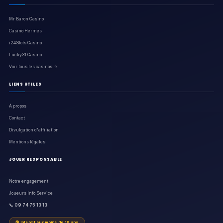
Mr Baron Casino
Casino Hermes
i24Slots Casino
Lucky31 Casino
Voir tous les casinos →
LIENS UTILES
À propos
Contact
Divulgation d'affiliation
Mentions légales
JOUER RESPONSABLE
Notre engagement
Joueurs Info Service
📞 09 74 75 13 13
🔞 Interdit aux moins de 18 ans