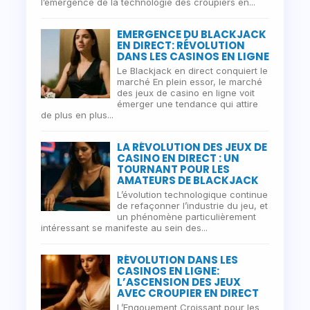
l’émergence de la technologie des croupiers en...
EMERGENCE DU BLACKJACK
EN DIRECT: RÉVOLUTION
DANS LES CASINOS EN LIGNE
Le Blackjack en direct conquiert le
marché En plein essor, le marché
des jeux de casino en ligne voit
émerger une tendance qui attire
de plus en plus...
LA RÉVOLUTION DES JEUX DE
CASINO EN DIRECT : UN
TOURNANT POUR LES
AMATEURS DE BLACKJACK
L’évolution technologique continue
de refaçonner l’industrie du jeu, et
un phénomène particulièrement
intéressant se manifeste au sein des...
RÉVOLUTION DANS LES
CASINOS EN LIGNE:
L’ASCENSION DES JEUX
AVEC CROUPIER EN DIRECT
L’Engouement Croissant pour les