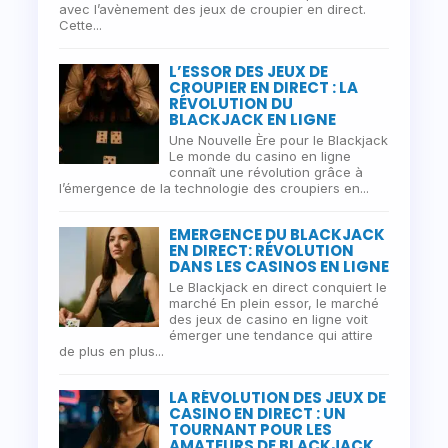
avec l’avènement des jeux de croupier en direct.
Cette...
L’ESSOR DES JEUX DE
CROUPIER EN DIRECT : LA
RÉVOLUTION DU
BLACKJACK EN LIGNE
Une Nouvelle Ère pour le Blackjack
Le monde du casino en ligne
connaît une révolution grâce à
l’émergence de la technologie des croupiers en...
EMERGENCE DU BLACKJACK
EN DIRECT: RÉVOLUTION
DANS LES CASINOS EN LIGNE
Le Blackjack en direct conquiert le
marché En plein essor, le marché
des jeux de casino en ligne voit
émerger une tendance qui attire
de plus en plus...
LA RÉVOLUTION DES JEUX DE
CASINO EN DIRECT : UN
TOURNANT POUR LES
AMATEURS DE BLACKJACK