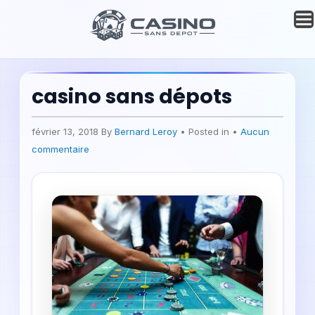
casino sans dépots
février 13, 2018
By
Bernard Leroy
• Posted in •
Aucun
commentaire