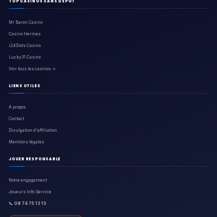
TOP CASINOS SANS DÉPÔT
Mr Baron Casino
Casino Hermes
i24Slots Casino
Lucky31 Casino
Voir tous les casinos →
LIENS UTILES
À propos
Contact
Divulgation d'affiliation
Mentions légales
JOUER RESPONSABLE
Notre engagement
Joueurs Info Service
📞 09 74 75 13 13