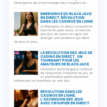
l’émergence de la technologie des croupiers en...
EMERGENCE DU BLACKJACK
EN DIRECT: RÉVOLUTION
DANS LES CASINOS EN LIGNE
Le Blackjack en direct conquiert le
marché En plein essor, le marché
des jeux de casino en ligne voit
émerger une tendance qui attire
de plus en plus...
LA RÉVOLUTION DES JEUX DE
CASINO EN DIRECT : UN
TOURNANT POUR LES
AMATEURS DE BLACKJACK
L’évolution technologique continue
de refaçonner l’industrie du jeu, et
un phénomène particulièrement
intéressant se manifeste au sein des...
RÉVOLUTION DANS LES
CASINOS EN LIGNE:
L’ASCENSION DES JEUX
AVEC CROUPIER EN DIRECT