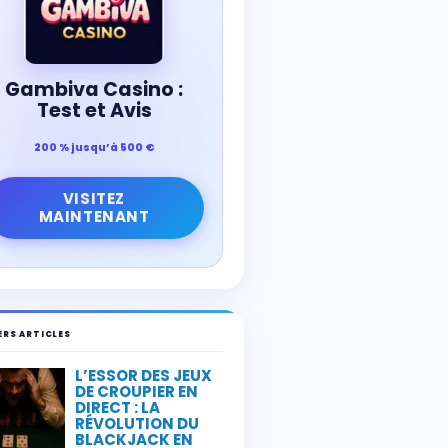
Gambiva Casino :
Test et Avis
200 % jusqu’à 500 €
VISITEZ
MAINTENANT
ERS ARTICLES
L’ESSOR DES JEUX
DE CROUPIER EN
DIRECT : LA
RÉVOLUTION DU
BLACKJACK EN