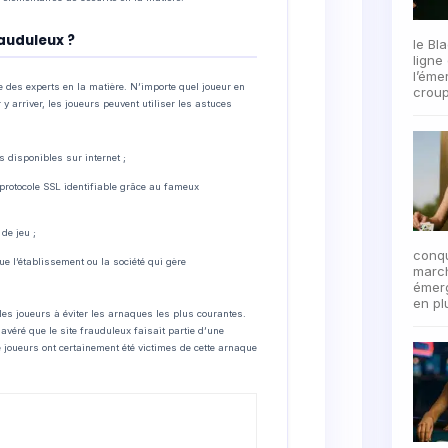
rauduleux ?
le Bl
ligne
l’éme
e des experts en la matière. N’importe quel joueur en
croup
y arriver, les joueurs peuvent utiliser les astuces
s disponibles sur internet ;
 protocole SSL identifiable grâce au fameux
de jeu ;
conqu
e l’établissement ou la société qui gère
march
émerg
en plu
 les joueurs à éviter les arnaques les plus courantes.
avéré que le site frauduleux faisait partie d’une
e joueurs ont certainement été victimes de cette arnaque