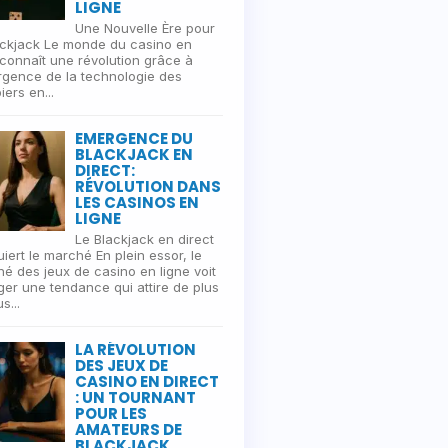
LIGNE
Une Nouvelle Ère pour
ackjack Le monde du casino en
 connaît une révolution grâce à
rgence de la technologie des
iers en...
EMERGENCE DU
BLACKJACK EN
DIRECT:
RÉVOLUTION DANS
LES CASINOS EN
LIGNE
Le Blackjack en direct
iert le marché En plein essor, le
é des jeux de casino en ligne voit
er une tendance qui attire de plus
s...
LA RÉVOLUTION
DES JEUX DE
CASINO EN DIRECT
: UN TOURNANT
POUR LES
AMATEURS DE
BLACKJACK