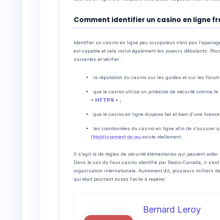
Comment identifier un casino en ligne f
Identifier un casino en ligne peu scrupuleux n’est pas l’apanag
est capable et cela inclut également les joueurs débutants. Pour 
suivantes et vérifier :
la réputation du casino sur les guides et sur les forum
que le casino utilise un protocole de sécurité comme le
«
HTTPS
» ;
que le casino en ligne dispose bel et bien d’une licence 
les coordonnées du casino en ligne afin de s’assurer qu
l’établissement de jeu
existe réellement.
Il s’agit là de règles de sécurité élémentaires qui peuvent aider
Dans le cas du faux casino identifié par Radio-Canada, il s’est 
organisation internationale. Autrement dit, plusieurs milliers d
qui était pourtant assez facile à repérer.
Bernard Leroy