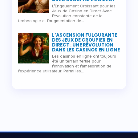
L’Engouement Croissant pour les
Jeux de Casino en Direct Avec
l’évolution constante de la
technologie et l’augmentation de...
L’ASCENSION FULGURANTE
DES JEUX DE CROUPIER EN
DIRECT : UNE RÉVOLUTION
DANS LES CASINOS EN LIGNE
Les casinos en ligne ont toujours
été un terrain fertile pour
l’innovation et l’amélioration de
l’expérience utilisateur. Parmi les...