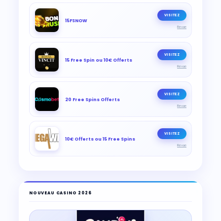
VISITEZ
15FSNOW
Revue
VISITEZ
15 Free Spin ou 10€ Offerts
Revue
VISITEZ
20 Free Spins Offerts
Revue
VISITEZ
10€ Offerts ou 15 Free Spins
Revue
NOUVEAU CASINO 2026