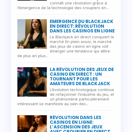
connaît une révolution grâce à
l’émergence de la technologie des croupiers en...
EMERGENCE DU BLACKJACK
EN DIRECT: RÉVOLUTION
DANS LES CASINOS EN LIGNE
Le Blackjack en direct conquiert le
marché En plein essor, le marché
des jeux de casino en ligne voit
émerger une tendance qui attire
de plus en plus...
LA RÉVOLUTION DES JEUX DE
CASINO EN DIRECT : UN
TOURNANT POUR LES
AMATEURS DE BLACKJACK
L’évolution technologique continue
de refaçonner l’industrie du jeu, et
un phénomène particulièrement
intéressant se manifeste au sein des...
RÉVOLUTION DANS LES
CASINOS EN LIGNE:
L’ASCENSION DES JEUX
AVEC CROUPIER EN DIRECT