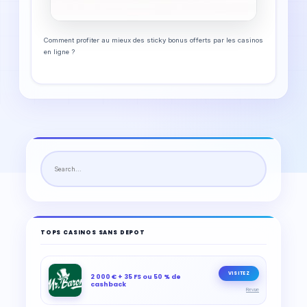
Comment profiter au mieux des sticky bonus offerts par les casinos
en ligne ?
TOPS CASINOS SANS DEPOT
VISITEZ
2 000 € + 35 FS ou 50 % de
cashback
Revue