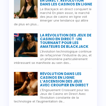
EN DIRECT: RÉVOLUTION
DANS LES CASINOS EN LIGNE
Le Blackjack en direct conquiert le
marché En plein essor, le marché
des jeux de casino en ligne voit
émerger une tendance qui attire
de plus en plus...
LA RÉVOLUTION DES JEUX DE
CASINO EN DIRECT : UN
TOURNANT POUR LES
AMATEURS DE BLACKJACK
L’évolution technologique continue
de refaçonner l’industrie du jeu, et
un phénomène particulièrement
intéressant se manifeste au sein des...
RÉVOLUTION DANS LES
CASINOS EN LIGNE:
L’ASCENSION DES JEUX
AVEC CROUPIER EN DIRECT
L’Engouement Croissant pour les
Jeux de Casino en Direct Avec
l’évolution constante de la
technologie et l’augmentation de...