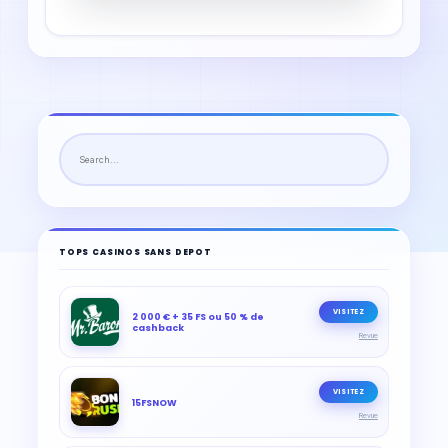
TOPS CASINOS SANS DEPOT
VISITEZ
2 000 € + 35 FS ou 50 % de
cashback
Revue
VISITEZ
15FSNOW
Revue