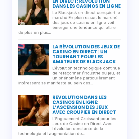
EN DIRECT: RÉVOLUTION
DANS LES CASINOS EN LIGNE
Le Blackjack en direct conquiert le
marché En plein essor, le marché
des jeux de casino en ligne voit
émerger une tendance qui attire
de plus en plus...
LA RÉVOLUTION DES JEUX DE
CASINO EN DIRECT : UN
TOURNANT POUR LES
AMATEURS DE BLACKJACK
L’évolution technologique continue
de refaçonner l’industrie du jeu, et
un phénomène particulièrement
intéressant se manifeste au sein des...
RÉVOLUTION DANS LES
CASINOS EN LIGNE:
L’ASCENSION DES JEUX
AVEC CROUPIER EN DIRECT
L’Engouement Croissant pour les
Jeux de Casino en Direct Avec
l’évolution constante de la
technologie et l’augmentation de...