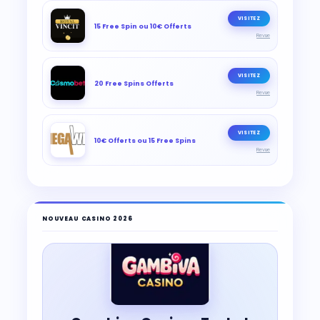
VISITEZ
15 Free Spin ou 10€ Offerts
Revue
VISITEZ
20 Free Spins Offerts
Revue
VISITEZ
10€ Offerts ou 15 Free Spins
Revue
NOUVEAU CASINO 2026