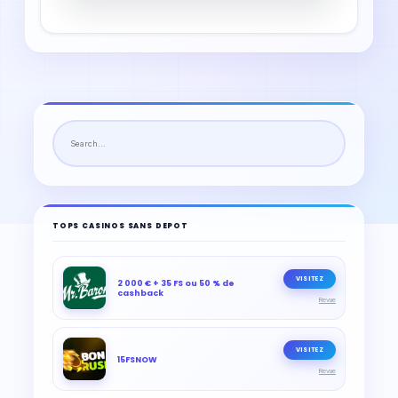
TOPS CASINOS SANS DEPOT
VISITEZ
2 000 € + 35 FS ou 50 % de
cashback
Revue
VISITEZ
15FSNOW
Revue