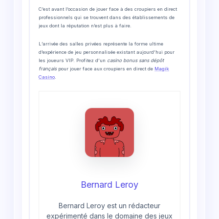
C’est avant l’occasion de jouer face à des croupiers en direct
professionnels qui se trouvent dans des établissements de
jeux dont la réputation n’est plus à faire.
L’arrivée des salles privées représente la forme ultime
d’expérience de jeu personnalisée existant aujourd’hui pour
les joueurs VIP. Profitez d’un
casino bonus sans dépôt
français
pour jouer face aux croupiers en direct de
Magik
Casino
.
Bernard Leroy
Bernard Leroy est un rédacteur
expérimenté dans le domaine des jeux