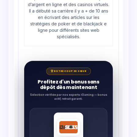
d’argent en ligne et des casinos virtuels.
Il a débuté sa carrière il y a + de 10 ans
en écrivant des articles sur les
stratégies de poker et de blackjack e
ligne pour différents sites web
spécialisés.
🏆 NOTRE COUP DE CŒUR
Profitez d'un bonus sans
dépôt dès maintenant
Sélection vérifiée par nos experts iGaming — bonus
actif, retrait garanti.