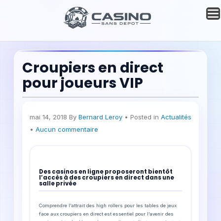
Croupiers en direct
pour joueurs VIP
mai 14, 2018
By
Bernard Leroy
• Posted in
Actualités
•
Aucun commentaire
Des casinos en ligne proposeront bientôt
l’accès à des
croupiers en direct
dans une
salle privée
Comprendre l’attrait des high rollers pour les tables de jeux
face aux croupiers en direct est essentiel pour l’avenir des