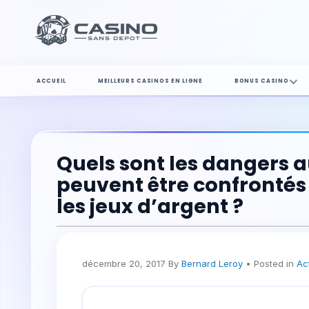
ACCUEIL
MEILLEURS CASINOS EN LIGNE
BONUS CASINO
Quels sont les dangers a
peuvent être confrontés
les jeux d’argent ?
décembre 20, 2017
By
Bernard Leroy
• Posted in
Ac