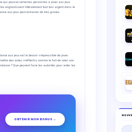
die qui pousse certaines personnes à jouer aux jeux
es engloutissent littéralement tout leur argent dans le
dance aux jeux peut entrainer de très graves
nce aux jeux est le besoin irrépressible de jouer
ettre des actes irréfléchis comme le fait de voler son
endance ? Que peuvent faire les autorités pour aider les
NOUVE
OBTENIR MON BONUS →