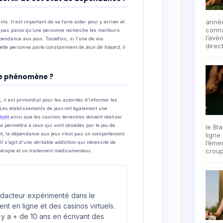
année
s. Il est important de se faire aider pour y arriver et
conna
t pas parce qu’une personne recherche les meilleurs
l’avè
endance aux jeux. Toutefois, si l’une de vos
direct
 cette personne parle constamment de
jeux de hasard
, il
 ce phénomène ?
 il est primordial pour les autorités d’informer les
 Les établissements de jeux ont également une
épôt
ainsi que les casinos terrestres doivent réaliser
a permettra à ceux qui sont obsédés par le jeu de
le Bl
ligne
ffet, la dépendance aux jeux n’est pas un comportement
l’éme
l s’agit d’une véritable addiction qui nécessite de
croup
érapie et un traitement médicamenteux.
édacteur expérimenté dans le
nt en ligne et des casinos virtuels.
il y a + de 10 ans en écrivant des