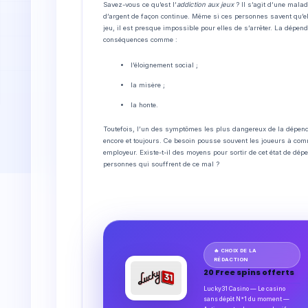
Savez-vous ce qu’est l’
addiction aux jeux
? Il s’agit d’une mala
d’argent de façon continue. Même si ces personnes savent qu’ell
jeu, il est presque impossible pour elles de s’arrêter. La dépen
conséquences comme :
l’éloignement social ;
la misère ;
la honte.
Toutefois, l’un des symptômes les plus dangereux de la dépenda
encore et toujours. Ce besoin pousse souvent les joueurs à comm
employeur. Existe-t-il des moyens pour sortir de cet état de dép
personnes qui souffrent de ce mal ?
🔥 CHOIX DE LA
RÉDACTION
20 Free spins offerts
Lucky31 Casino — Le casino
sans dépôt N°1 du moment —