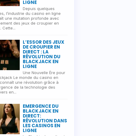
LIGNE
Depuis quelques
s, l’industrie du casino en ligne
ît une mutation profonde avec
nement des jeux de croupier en
. Cette...
L’ESSOR DES JEUX
DE CROUPIER EN
DIRECT : LA
RÉVOLUTION DU
BLACKJACK EN
LIGNE
Une Nouvelle Ère pour
ackjack Le monde du casino en
 connaît une révolution grâce à
rgence de la technologie des
iers en...
EMERGENCE DU
BLACKJACK EN
DIRECT:
RÉVOLUTION DANS
LES CASINOS EN
LIGNE