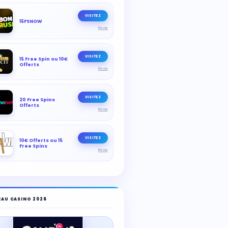
VISITEZ
15FSNOW
Revue
VISITEZ
15 Free Spin ou 10€
Offerts
Revue
VISITEZ
20 Free Spins
Offerts
Revue
VISITEZ
10€ Offerts ou 15
Free Spins
Revue
AU CASINO 2026