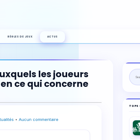
RÈGLES DE JEUX
ACTUS
uxquels les joueurs
 en ce qui concerne
TOPS 
tualités
•
Aucun commentaire