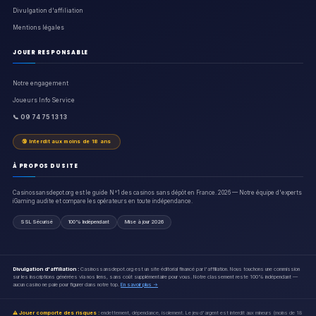
Divulgation d'affiliation
Mentions légales
JOUER RESPONSABLE
Notre engagement
Joueurs Info Service
📞 09 74 75 13 13
🔞 Interdit aux moins de 18 ans
À PROPOS DU SITE
Casinossansdepot.org est le guide N°1 des casinos sans dépôt en France. 2026 — Notre équipe d'experts
iGaming audite et compare les opérateurs en toute indépendance.
SSL Sécurisé
100% Indépendant
Mise à jour 2026
Divulgation d'affiliation :
Casinossansdepot.org est un site éditorial financé par l'affiliation. Nous touchons une commission
sur les inscriptions générées via nos liens, sans coût supplémentaire pour vous. Notre classement reste 100% indépendant —
aucun casino ne paie pour figurer dans notre top.
En savoir plus →
⚠️ Jouer comporte des risques :
endettement, dépendance, isolement. Le jeu d'argent est interdit aux mineurs (moins de 18