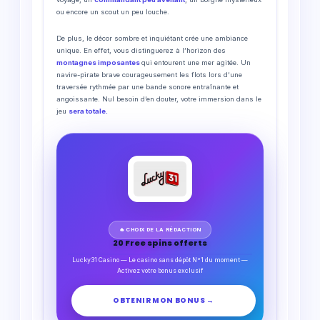
ou encore un scout un peu louche.
De plus, le décor sombre et inquiétant crée une ambiance
unique. En effet, vous distinguerez à l’horizon des
montagnes imposantes
qui entourent une mer agitée. Un
navire-pirate brave courageusement les flots lors d’une
traversée rythmée par une bande sonore entraînante et
angoissante. Nul besoin d’en douter, votre immersion dans le
jeu
sera totale.
🔥 CHOIX DE LA RÉDACTION
20 Free spins offerts
Lucky31 Casino — Le casino sans dépôt N°1 du moment —
Activez votre bonus exclusif
OBTENIR MON BONUS →