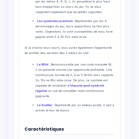
par les lettres A, K, Q, J, ils possèdent le plus haut
taux d’apparition au cours du jeu. Ils ne vous
rapportent cependant que de petites cagnottes.
Les symboles premium
: Représentés par les 4
personnages du jeu, leurs apparitions se font plus
rares. Cependant, ils sont susceptibles de vous faire
gagner entre 5 à 30 fois votre mise.
Si la chance vous sourit, vous aurez également l’opportunité
de profiter des services des 2 jokers du slot :
Le Wild :
Reconnaissable par une carte marquée W,
il se présente comme une opportunité profitable. Une
combinaison formée de 3, 4 ou 5 Wilds vous rapporte
2x, 10x ou 60x votre mise. De plus, ce symbole est
capable de remplacer
n’importe quel symbole
régulier
en vue de compléter votre combinaison
gagnante.
Le Scatter :
Représenté par un bateau pirate, il sert à
activer le tour de bonus.
Caractéristiques