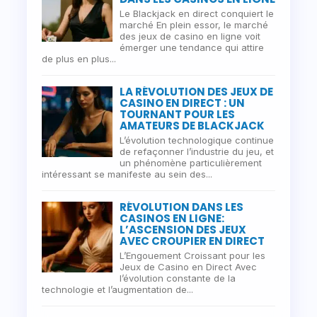
Le Blackjack en direct conquiert le
marché En plein essor, le marché
des jeux de casino en ligne voit
émerger une tendance qui attire
de plus en plus...
LA RÉVOLUTION DES JEUX DE
CASINO EN DIRECT : UN
TOURNANT POUR LES
AMATEURS DE BLACKJACK
L’évolution technologique continue
de refaçonner l’industrie du jeu, et
un phénomène particulièrement
intéressant se manifeste au sein des...
RÉVOLUTION DANS LES
CASINOS EN LIGNE:
L’ASCENSION DES JEUX
AVEC CROUPIER EN DIRECT
L’Engouement Croissant pour les
Jeux de Casino en Direct Avec
l’évolution constante de la
technologie et l’augmentation de...