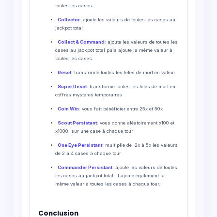
toutes les cases
Collector
: ajoute les valeurs de toutes les cases au
jackpot total
Collect & Command
: ajoute les valeurs de toutes les
cases au jackpot total puis ajoute la même valeur à
toutes les cases
Reset
: transforme toutes les têtes de mort en valeur
Super Reset
: transforme toutes les têtes de mort en
coffres mystères temporaires
Coin Win
: vous fait bénéficier entre 25x et 50x
Scout Persistant
: vous donne aléatoirement x100 et
x1000 sur une case à chaque tour
One Eye Persistant
: multiplie de 2x à 5x les valeurs
de 2 à 4 cases à chaque tour
Commander Persistant
: ajoute les valeurs de toutes
les cases au jackpot total. Il ajoute également la
même valeur à toutes les cases à chaque tour.
Conclusion