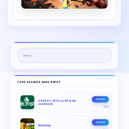
TOPS CASINOS SANS DEPOT
VISITEZ
2 000 € + 35 FS ou 50 % de
cashback
Revue
VISITEZ
15FSNOW