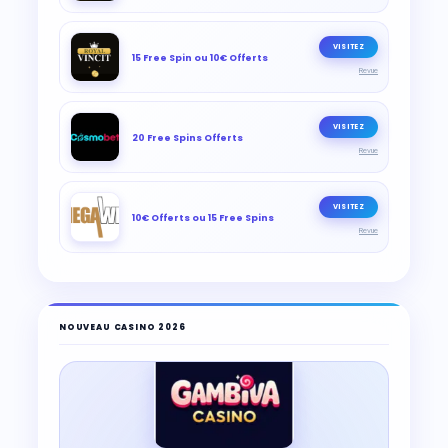
VISITEZ
15 Free Spin ou 10€ Offerts
Revue
VISITEZ
20 Free Spins Offerts
Revue
VISITEZ
10€ Offerts ou 15 Free Spins
Revue
NOUVEAU CASINO 2026