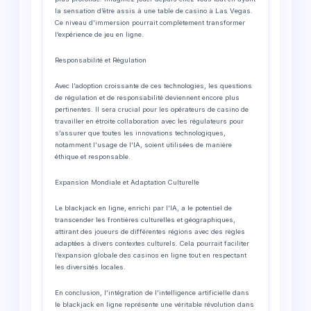
la sensation d’être assis à une table de casino à Las Vegas.
Ce niveau d’immersion pourrait complètement transformer
l’expérience de jeu en ligne.
Responsabilité et Régulation
Avec l’adoption croissante de ces technologies, les questions
de régulation et de responsabilité deviennent encore plus
pertinentes. Il sera crucial pour les opérateurs de casino de
travailler en étroite collaboration avec les régulateurs pour
s’assurer que toutes les innovations technologiques,
notamment l’usage de l’IA, soient utilisées de manière
éthique et responsable.
Expansion Mondiale et Adaptation Culturelle
Le blackjack en ligne, enrichi par l’IA, a le potentiel de
transcender les frontières culturelles et géographiques,
attirant des joueurs de différentes régions avec des règles
adaptées à divers contextes culturels. Cela pourrait faciliter
l’expansion globale des casinos en ligne tout en respectant
les diversités locales.
En conclusion, l’intégration de l’intelligence artificielle dans
le blackjack en ligne représente une véritable révolution dans