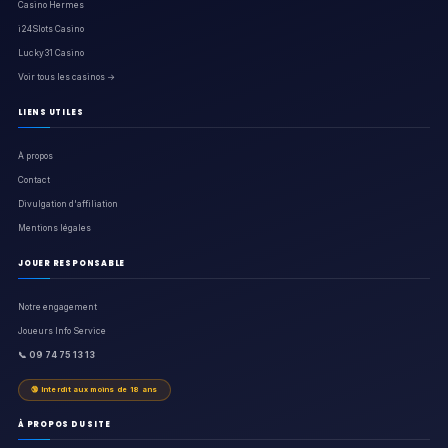
Casino Hermes
i24Slots Casino
Lucky31 Casino
Voir tous les casinos →
LIENS UTILES
À propos
Contact
Divulgation d'affiliation
Mentions légales
JOUER RESPONSABLE
Notre engagement
Joueurs Info Service
📞 09 74 75 13 13
🔞 Interdit aux moins de 18 ans
À PROPOS DU SITE