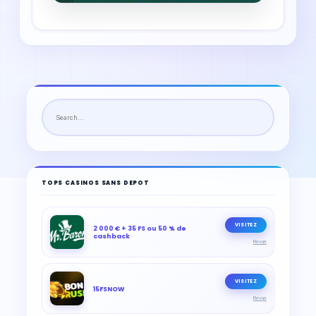
TOPS CASINOS SANS DEPOT
VISITEZ
2 000 € + 35 FS ou 50 % de
cashback
Revue
VISITEZ
15FSNOW
Revue