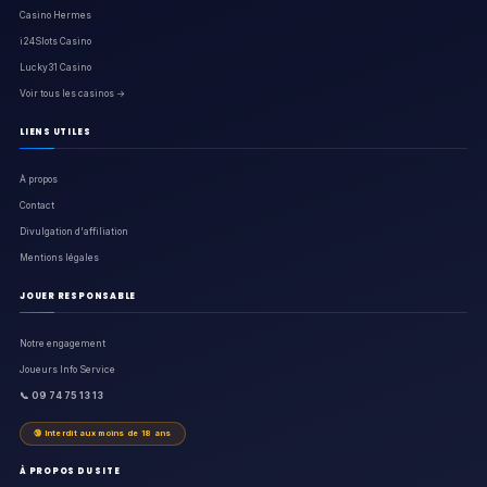
Casino Hermes
i24Slots Casino
Lucky31 Casino
Voir tous les casinos →
LIENS UTILES
À propos
Contact
Divulgation d'affiliation
Mentions légales
JOUER RESPONSABLE
Notre engagement
Joueurs Info Service
📞 09 74 75 13 13
🔞 Interdit aux moins de 18 ans
À PROPOS DU SITE