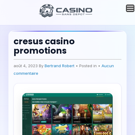
cresus casino
promotions
août 4, 2023
By
Bertrand Robert
• Posted in •
Aucun
commentaire