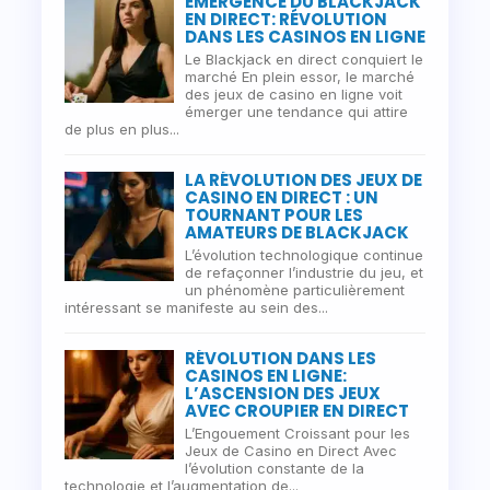
EMERGENCE DU BLACKJACK
EN DIRECT: RÉVOLUTION
DANS LES CASINOS EN LIGNE
Le Blackjack en direct conquiert le
marché En plein essor, le marché
des jeux de casino en ligne voit
émerger une tendance qui attire
de plus en plus...
LA RÉVOLUTION DES JEUX DE
CASINO EN DIRECT : UN
TOURNANT POUR LES
AMATEURS DE BLACKJACK
L’évolution technologique continue
de refaçonner l’industrie du jeu, et
un phénomène particulièrement
intéressant se manifeste au sein des...
RÉVOLUTION DANS LES
CASINOS EN LIGNE:
L’ASCENSION DES JEUX
AVEC CROUPIER EN DIRECT
L’Engouement Croissant pour les
Jeux de Casino en Direct Avec
l’évolution constante de la
technologie et l’augmentation de...