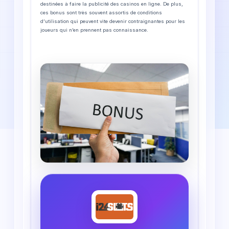
destinées à faire la publicité des casinos en ligne. De plus,
ces bonus sont très souvent assortis de conditions
d’utilisation qui peuvent vite devenir contraignantes pour les
joueurs qui n’en prennent pas connaissance.