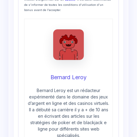
de s’informer de toutes les conditions d’utilisation d’un
bonus avant de l’accepter.
Bernard Leroy
Bernard Leroy est un rédacteur
expérimenté dans le domaine des jeux
d’argent en ligne et des casinos virtuels.
Il a débuté sa carrière il y a + de 10 ans
en écrivant des articles sur les
stratégies de poker et de blackjack e
ligne pour différents sites web
spécialisés.