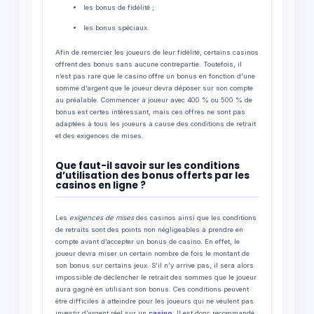
les bonus de fidélité ;
les bonus spéciaux.
Afin de remercier les joueurs de leur fidélité, certains casinos
offrent des bonus sans aucune contrepartie. Toutefois, il
n’est pas rare que le casino offre un bonus en fonction d’une
somme d’argent que le joueur devra déposer sur son compte
au préalable. Commencer à joueur avec 400 % ou 500 % de
bonus est certes intéressant, mais ces offres ne sont pas
adaptées à tous les joueurs à cause des conditions de retrait
et des exigences de mises.
Que faut-il savoir sur les conditions
d’utilisation des bonus offerts par les
casinos en ligne ?
Les
exigences de mises
des casinos ainsi que les conditions
de retraits sont des points non négligeables à prendre en
compte avant d’accepter un bonus de casino. En effet, le
joueur devra miser un certain nombre de fois le montant de
son bonus sur certains jeux. S’il n’y arrive pas, il sera alors
impossible de déclencher le retrait des sommes que le joueur
aura gagné en utilisant son bonus. Ces conditions peuvent
être difficiles à atteindre pour les joueurs qui ne veulent pas
investir d’argent réel sur un
casino
. Il est donc recommandé