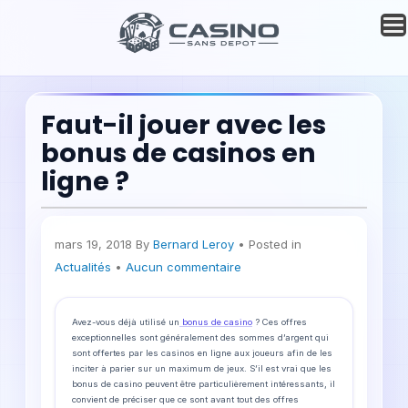
Faut-il jouer avec les
bonus de casinos en
ligne ?
mars 19, 2018
By
Bernard Leroy
• Posted in
Actualités
•
Aucun commentaire
Avez-vous déjà utilisé un
bonus de casino
? Ces offres
exceptionnelles sont généralement des sommes d’argent qui
sont offertes par les casinos en ligne aux joueurs afin de les
inciter à parier sur un maximum de jeux. S’il est vrai que les
bonus de casino peuvent être particulièrement intéressants, il
convient de préciser que ce sont avant tout des offres