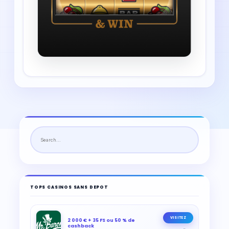
TOPS CASINOS SANS DEPOT
VISITEZ
2 000 € + 35 FS ou 50 % de
cashback