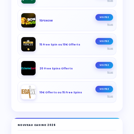
Revue
VISITEZ
15FSNOW
Revue
VISITEZ
15 Free Spin ou 10€ Offerts
Revue
VISITEZ
20 Free Spins Offerts
Revue
VISITEZ
10€ Offerts ou 15 Free Spins
Revue
NOUVEAU CASINO 2026