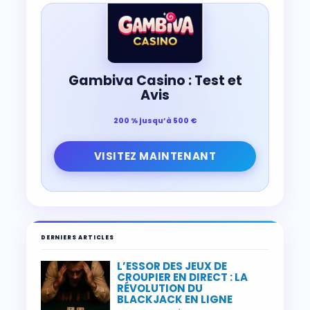
Gambiva Casino : Test et
Avis
200 % jusqu’à 500 €
VISITEZ MAINTENANT
DERNIERS ARTICLES
L’ESSOR DES JEUX DE
CROUPIER EN DIRECT : LA
RÉVOLUTION DU
BLACKJACK EN LIGNE