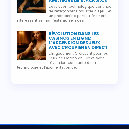
AMATEURS DE BLACKJACK
L’évolution technologique continue
de refaçonner l’industrie du jeu, et
un phénomène particulièrement
intéressant se manifeste au sein des...
RÉVOLUTION DANS LES
CASINOS EN LIGNE:
L’ASCENSION DES JEUX
AVEC CROUPIER EN DIRECT
L’Engouement Croissant pour les
Jeux de Casino en Direct Avec
l’évolution constante de la
technologie et l’augmentation de...