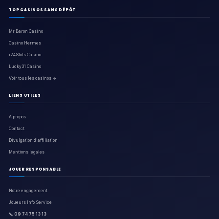
TOP CASINOS SANS DÉPÔT
Mr Baron Casino
Casino Hermes
i24Slots Casino
Lucky31 Casino
Voir tous les casinos →
LIENS UTILES
À propos
Contact
Divulgation d'affiliation
Mentions légales
JOUER RESPONSABLE
Notre engagement
Joueurs Info Service
📞 09 74 75 13 13