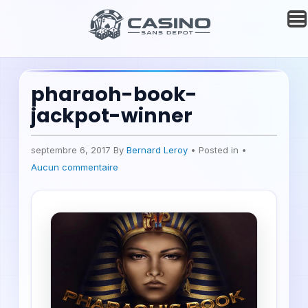
pharaoh-book-
jackpot-winner
septembre 6, 2017
By
Bernard Leroy
• Posted in •
Aucun commentaire