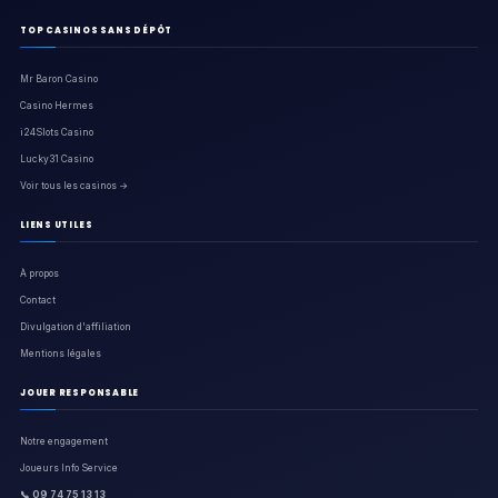
TOP CASINOS SANS DÉPÔT
Mr Baron Casino
Casino Hermes
i24Slots Casino
Lucky31 Casino
Voir tous les casinos →
LIENS UTILES
À propos
Contact
Divulgation d'affiliation
Mentions légales
JOUER RESPONSABLE
Notre engagement
Joueurs Info Service
📞 09 74 75 13 13