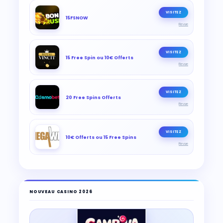
VISITEZ
15FSNOW
Revue
VISITEZ
15 Free Spin ou 10€ Offerts
Revue
VISITEZ
20 Free Spins Offerts
Revue
VISITEZ
10€ Offerts ou 15 Free Spins
Revue
NOUVEAU CASINO 2026