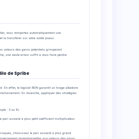
évéler, vous remportez automatiquement une
 la transférer sur votre solde joueur.
 Les valeurs des gains potentiels grimperont
e, une seule erreur suffit à vous faire perdre
ilo de Spribe
 En effet, le logiciel RGN garantit un tirage aléatoire
prochainement. En revanche, appliquer des stratégies
mple : 3 ou K)
 pari associé à plus petit coefficient multiplicateur.
s risques, choisissez le pari associé à plus grand
t inversement proportionnelles aux valeurs des gains