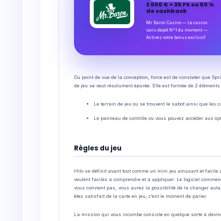
2 000 € + 35 FS ou 50 %
de cashback
Mr Baron Casino — Le casino
sans dépôt N°1 du moment —
Activez votre bonus exclusif
Du point de vue de la conception, force est de constater que Spr
de jeu se veut résolument épurée. Elle est formée de 2 éléments
Le terrain de jeu où se trouvent le sabot ainsi que les 
Le panneau de contrôle où vous pouvez accéder aux opti
Règles du jeu
Hilo se définit avant tout comme un mini jeu amusant et facile
veulent faciles à comprendre et à appliquer. Le logiciel commenc
vous convient pas, vous aurez la possibilité de la changer auta
êtes satisfait de la carte en jeu, c’est le moment de parier.
La mission qui vous incombe consiste en quelque sorte à deviner