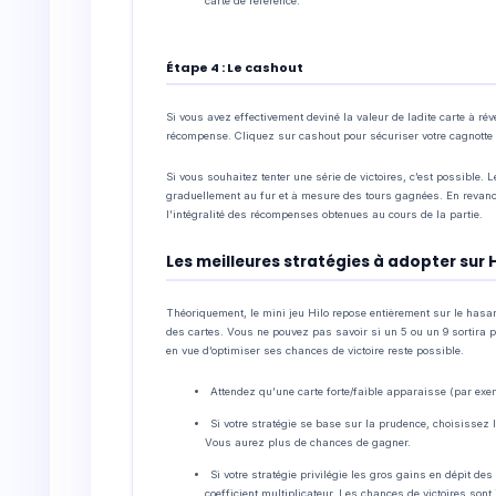
carte de référence.
Étape 4 : Le cashout
Si vous avez effectivement deviné la valeur de ladite carte à r
récompense. Cliquez sur cashout pour sécuriser votre cagnotte et
Si vous souhaitez tenter une série de victoires, c’est possible.
graduellement au fur et à mesure des tours gagnées. En revanch
l’intégralité des récompenses obtenues au cours de la partie.
Les meilleures stratégies à adopter sur H
Théoriquement, le mini jeu Hilo repose entièrement sur le hasard.
des cartes. Vous ne pouvez pas savoir si un 5 ou un 9 sortira 
en vue d’optimiser ses chances de victoire reste possible.
Attendez qu’une carte forte/faible apparaisse (par exe
Si votre stratégie se base sur la prudence, choisissez le
Vous aurez plus de chances de gagner.
Si votre stratégie privilégie les gros gains en dépit de
coefficient multiplicateur. Les chances de victoires son