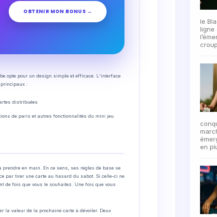
OBTENIR MON BONUS →
le Bl
ligne
l’éme
croup
ibe opte pour un design simple et efficace. L’interface
 principaux :
cartes distribuées
ons de paris et autres fonctionnalités du mini jeu
conqu
march
émerg
en plu
 à prendre en main. En ce sens, ses règles de base se
e par tirer une carte au hasard du sabot. Si celle-ci ne
nt de fois que vous le souhaitez. Une fois que vous
 la valeur de la prochaine carte à dévoiler. Deux