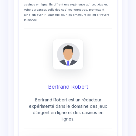
casinos en ligne. Ils offrent une expérience qui peut égaler,
voire surpasser, celle des casinos terrestres, promettant
ainsi un avenir lumineux pour les amateurs de jeu à travers
le monde.
Bertrand Robert
Bertrand Robert est un rédacteur
expérimenté dans le domaine des jeux
d’argent en ligne et des casinos en
lignes.