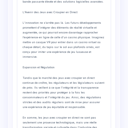
bande passante élevée et des solutions logicielles avancées.
L’Avenir des Jeux avec Croupier en Direct
L’innovation ne s’arrête pas là. Les futurs développements
promettent d’intégrer des éléments de réalité virtuelle et
augmentée, ce qui pourrait encore davantage rapprocher
l’expérience en ligne de celle d’un casino physique. Imaginez
mettre un casque VR pour entrer dans un casino virtuel où
chaque détail, du tapis sur le sol aux plafonds ornés, est
conçu pour imiter une expérience de jeu luxueuse et
immersive.
Expansion et Régulation
Tandis que le marché des jeux avec croupier en direct
continue de croître, les régulateurs et les législateurs suivent
de près. Ils veillent à ce que l’intégrité et la transparence
restent des priorités pour protéger à la fois les
consommateurs et l’intégrité du jeu. Ainsi, des régulations
strictes et des audits réguliers sont de mise pour assurer
une expérience de jeu équitable et responsable.
En somme, les jeux avec croupier en direct ne sont pas
seulement une prouesse technologique, mais une réelle
transformation sociale et culturelle dans l’industrie des