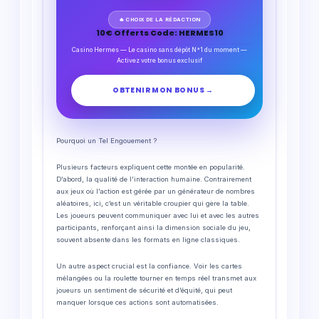
🔥 CHOIX DE LA RÉDACTION
10€ Offerts Code: HERMES10
Casino Hermes — Le casino sans dépôt N°1 du moment —
Activez votre bonus exclusif
OBTENIR MON BONUS →
Pourquoi un Tel Engouement ?
Plusieurs facteurs expliquent cette montée en popularité.
D’abord, la qualité de l’interaction humaine. Contrairement
aux jeux où l’action est gérée par un générateur de nombres
aléatoires, ici, c’est un véritable croupier qui gère la table.
Les joueurs peuvent communiquer avec lui et avec les autres
participants, renforçant ainsi la dimension sociale du jeu,
souvent absente dans les formats en ligne classiques.
Un autre aspect crucial est la confiance. Voir les cartes
mélangées ou la roulette tourner en temps réel transmet aux
joueurs un sentiment de sécurité et d’équité, qui peut
manquer lorsque ces actions sont automatisées.