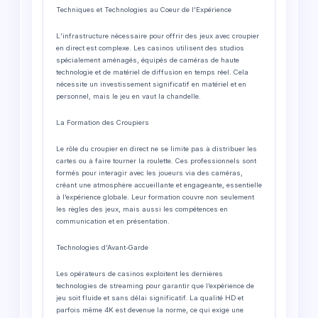
Techniques et Technologies au Coeur de l’Expérience
L’infrastructure nécessaire pour offrir des jeux avec croupier
en direct est complexe. Les casinos utilisent des studios
spécialement aménagés, équipés de caméras de haute
technologie et de matériel de diffusion en temps réel. Cela
nécessite un investissement significatif en matériel et en
personnel, mais le jeu en vaut la chandelle.
La Formation des Croupiers
Le rôle du croupier en direct ne se limite pas à distribuer les
cartes ou à faire tourner la roulette. Ces professionnels sont
formés pour interagir avec les joueurs via des caméras,
créant une atmosphère accueillante et engageante, essentielle
à l’expérience globale. Leur formation couvre non seulement
les règles des jeux, mais aussi les compétences en
communication et en présentation.
Technologies d’Avant-Garde
Les opérateurs de casinos exploitent les dernières
technologies de streaming pour garantir que l’expérience de
jeu soit fluide et sans délai significatif. La qualité HD et
parfois même 4K est devenue la norme, ce qui exige une