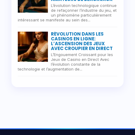
L’évolution technologique continue
de refaçonner l’industrie du jeu, et
un phénomène particulièrement
intéressant se manifeste au sein des...
RÉVOLUTION DANS LES
CASINOS EN LIGNE:
L’ASCENSION DES JEUX
AVEC CROUPIER EN DIRECT
L’Engouement Croissant pour les
Jeux de Casino en Direct Avec
l’évolution constante de la
technologie et l’augmentation de...