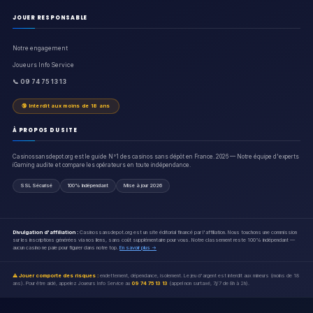
JOUER RESPONSABLE
Notre engagement
Joueurs Info Service
📞 09 74 75 13 13
🔞 Interdit aux moins de 18 ans
À PROPOS DU SITE
Casinossansdepot.org est le guide N°1 des casinos sans dépôt en France. 2026 — Notre équipe d'experts
iGaming audite et compare les opérateurs en toute indépendance.
SSL Sécurisé
100% Indépendant
Mise à jour 2026
Divulgation d'affiliation :
Casinossansdepot.org est un site éditorial financé par l'affiliation. Nous touchons une commission
sur les inscriptions générées via nos liens, sans coût supplémentaire pour vous. Notre classement reste 100% indépendant —
aucun casino ne paie pour figurer dans notre top.
En savoir plus →
⚠️ Jouer comporte des risques :
endettement, dépendance, isolement. Le jeu d'argent est interdit aux mineurs (moins de 18
ans). Pour être aidé, appelez Joueurs Info Service au
09 74 75 13 13
(appel non surtaxé, 7j/7 de 8h à 2h).