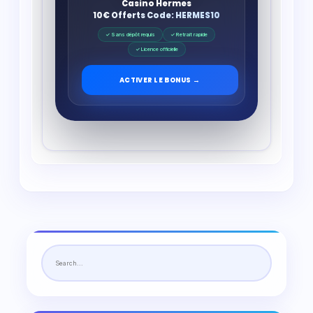
Casino Hermes
10€ Offerts Code: HERMES10
✓ Sans dépôt requis
✓ Retrait rapide
✓ Licence officielle
ACTIVER LE BONUS →