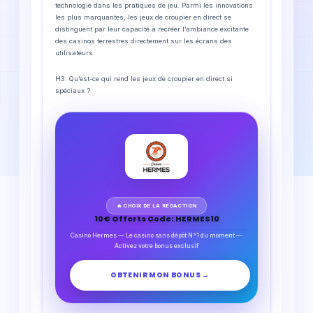
technologie dans les pratiques de jeu. Parmi les innovations
les plus marquantes, les jeux de croupier en direct se
distinguent par leur capacité à recréer l’ambiance excitante
des casinos terrestres directement sur les écrans des
utilisateurs.
H3: Qu’est-ce qui rend les jeux de croupier en direct si
spéciaux ?
🔥 CHOIX DE LA RÉDACTION
10€ Offerts Code: HERMES10
Casino Hermes — Le casino sans dépôt N°1 du moment —
Activez votre bonus exclusif
OBTENIR MON BONUS →