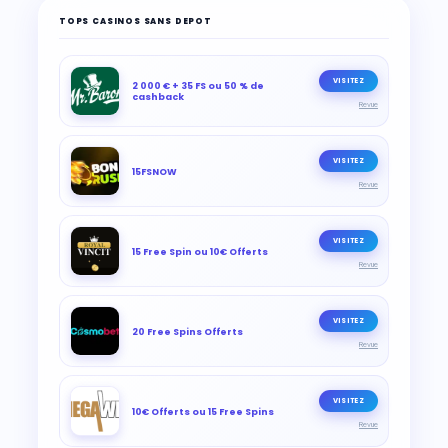
TOPS CASINOS SANS DEPOT
VISITEZ
2 000 € + 35 FS ou 50 % de
cashback
Revue
VISITEZ
15FSNOW
Revue
VISITEZ
15 Free Spin ou 10€ Offerts
Revue
VISITEZ
20 Free Spins Offerts
Revue
VISITEZ
10€ Offerts ou 15 Free Spins
Revue