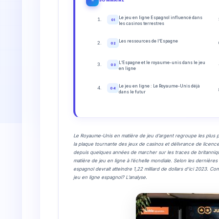
≡
Le jeu en ligne Espagnol influencé dans
01
les casinos terrestres
Les ressources de l’Espagne
02
L’Espagne et le royaume-unis dans le jeu
03
en ligne
Le jeu en ligne : Le Royaume-Unis déjà
04
dans le futur
Le Royaume-Unis en matière de jeu d’argent regroupe les plus pre
la plaque tournante des jeux de casinos et délivrance de licence
depuis quelques années de marcher sur les traces de britanniq
matière de jeu en ligne à l’échelle mondiale. Selon les dernières 
espagnol devrait atteindre 1,22 milliard de dollars d’ici 2023. Com
jeu en ligne espagnol? L’analyse.