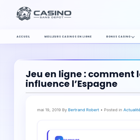
ACCUEIL
MEILLEURS CASINOS EN LIGNE
BONUS CASINO
Jeu en ligne : comment
influence l’Espagne
mai 19, 2019
By
Bertrand Robert
• Posted in
Actualit
SOMMAIRE