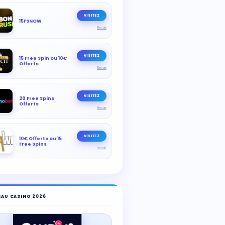
VISITEZ
15FSNOW
Revue
VISITEZ
15 Free Spin ou 10€
Offerts
Revue
VISITEZ
20 Free Spins
Offerts
Revue
VISITEZ
10€ Offerts ou 15
Free Spins
Revue
AU CASINO 2026