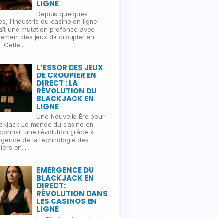
LIGNE
Depuis quelques
s, l’industrie du casino en ligne
ît une mutation profonde avec
nement des jeux de croupier en
. Cette...
L’ESSOR DES JEUX
DE CROUPIER EN
DIRECT : LA
RÉVOLUTION DU
BLACKJACK EN
LIGNE
Une Nouvelle Ère pour
ackjack Le monde du casino en
 connaît une révolution grâce à
rgence de la technologie des
iers en...
EMERGENCE DU
BLACKJACK EN
DIRECT:
RÉVOLUTION DANS
LES CASINOS EN
LIGNE