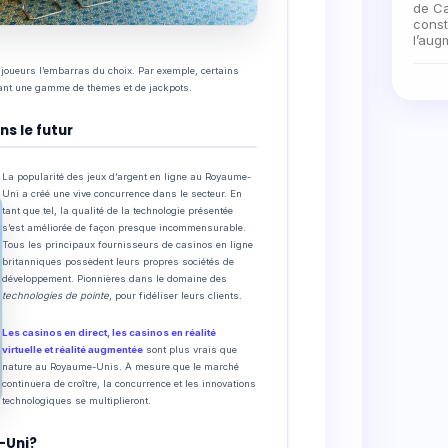
de Ca
const
l’aug
joueurs l’embarras du choix. Par exemple, certains
ant une gamme de thèmes et de jackpots.
ns le futur
La popularité des jeux d’argent en ligne au Royaume-
Uni a créé une vive concurrence dans le secteur. En
tant que tel, la qualité de la technologie présentée
s’est améliorée de façon presque incommensurable.
Tous les principaux fournisseurs de casinos en ligne
britanniques possèdent leurs propres sociétés de
développement. Pionnières dans le domaine des
technologies de pointe
, pour fidéliser leurs clients.
Les casinos en direct, les casinos en réalité
virtuelle et réalité augmentée
sont plus vrais que
nature au Royaume-Unis. À mesure que le marché
continuera de croître, la concurrence et les innovations
technologiques se multiplieront.
-Uni?