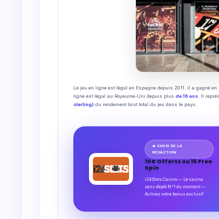
Le jeu en ligne est légal en Espagne depuis 2011. Il a gagné en
ligne est légal au Royaume-Uni depuis plus
de 16 ans
. Il repr
sterling)
du rendement brut total du jeu dans le pays.
🔥 CHOIX DE LA
RÉDACTION
10€ Offerts ou 15 Free
Spin
i24Slots Casino — Le casino
sans dépôt N°1 du moment —
Activez votre bonus exclusif