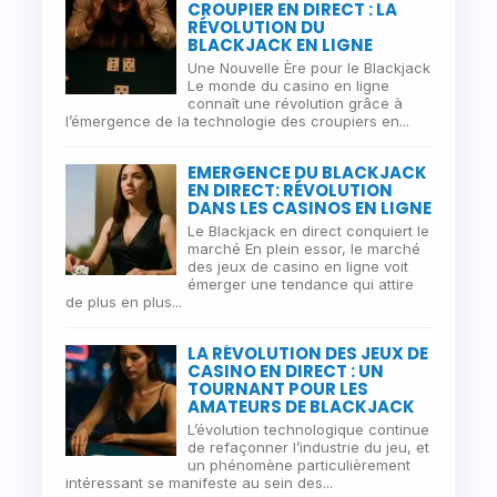
CROUPIER EN DIRECT : LA
RÉVOLUTION DU
BLACKJACK EN LIGNE
Une Nouvelle Ère pour le Blackjack
Le monde du casino en ligne
connaît une révolution grâce à
l’émergence de la technologie des croupiers en...
EMERGENCE DU BLACKJACK
EN DIRECT: RÉVOLUTION
DANS LES CASINOS EN LIGNE
Le Blackjack en direct conquiert le
marché En plein essor, le marché
des jeux de casino en ligne voit
émerger une tendance qui attire
de plus en plus...
LA RÉVOLUTION DES JEUX DE
CASINO EN DIRECT : UN
TOURNANT POUR LES
AMATEURS DE BLACKJACK
L’évolution technologique continue
de refaçonner l’industrie du jeu, et
un phénomène particulièrement
intéressant se manifeste au sein des...