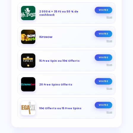
VISITEZ
2 000 € + 35 FS ou 50 % de
cashback
Revue
VISITEZ
15FSNOW
Revue
VISITEZ
15 Free Spin ou 10€ Offerts
Revue
VISITEZ
20 Free Spins Offerts
Revue
VISITEZ
10€ Offerts ou 15 Free Spins
Revue