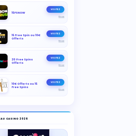
VISITEZ
15FSNOW
Revue
VISITEZ
15 Free Spin ou 10€
Offerts
Revue
VISITEZ
20 Free Spins
Offerts
Revue
VISITEZ
10€ Offerts ou 15
Free Spins
Revue
AU CASINO 2026