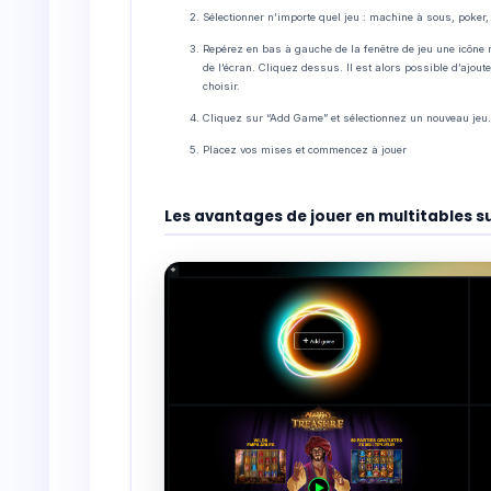
Sélectionner n’importe quel jeu : machine à sous, poker, 
Repérez en bas à gauche de la fenêtre de jeu une icône r
de l’écran. Cliquez dessus. Il est alors possible d’ajout
choisir.
Cliquez sur “Add Game” et sélectionnez un nouveau jeu.
Placez vos mises et commencez à jouer
Les avantages de jouer en multitables s