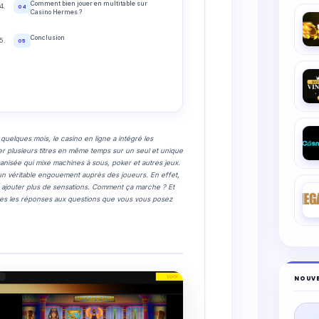
Comment bien jouer en multitable sur
04
Casino Hermes ?
Conclusion
05
quelques mois, le casino en ligne a intégré les
cer plusieurs titres en même temps sur un seul et unique
ganisée qui mixe machines à sous, poker et autres jeux.
s un véritable engouement auprès des joueurs. En effet,
 et ajouter plus de sensations. Comment ça marche ? Et
outes les réponses aux questions que vous vous posez
NOUVE