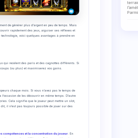
terrai
l’amél
Parmi 
ment de générer plus d’argent en peu de temps. Mais
couvrir rapidement des jeux, aiguiser ses réflexes et
 technologie, voici quelques avantages à prendre en
x qui recèlent des paris et des cagnottes différents. Si
x coups (ou plus) et maximiserez vos gains.
ppeurs chaque mois. Si vous n’avez pas le temps de
ra l’occasion de les découvrir en même temps. D’autre
ries. Cela signifie que le joueur peut mettre un slot,
 dit, il n’est pas toujours possible de jouer sur des
es compétences et la concentration du joueur
. En