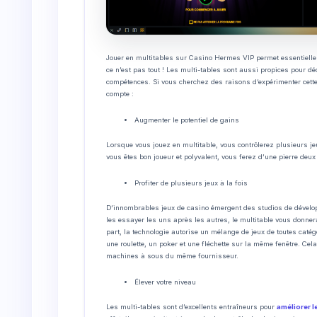
Jouer en multitables sur Casino Hermes VIP permet essentielle
ce n’est pas tout ! Les multi-tables sont aussi propices pour dé
compétences. Si vous cherchez des raisons d’expérimenter cette
compte :
Augmenter le potentiel de gains
Lorsque vous jouez en multitable, vous contrôlerez plusieurs jeu
vous êtes bon joueur et polyvalent, vous ferez d’une pierre deu
Profiter de plusieurs jeux à la fois
D’innombrables jeux de casino émergent des studios de dévelo
les essayer les uns après les autres, le multitable vous donne
part, la technologie autorise un mélange de jeux de toutes catégo
une roulette, un poker et une fléchette sur la même fenêtre. Cela
machines à sous du même fournisseur.
Élever votre niveau
Les multi-tables sont d’excellents entraîneurs pour
améliorer l