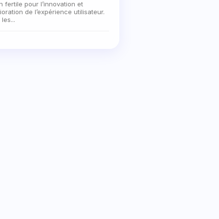
n fertile pour l’innovation et
ioration de l’expérience utilisateur.
les...