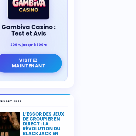
Gambiva Casino :
Test et Avis
200 % jusqu’à 500 €
VISITEZ
MAINTENANT
ERS ARTICLES
L’ESSOR DES JEUX
DE CROUPIER EN
DIRECT : LA
RÉVOLUTION DU
BLACKJACK EN