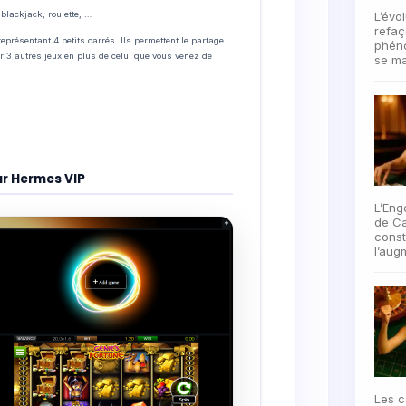
blackjack, roulette, …
L’évo
refaç
eprésentant 4 petits carrés. Ils permettent le partage
phéno
er 3 autres jeux en plus de celui que vous venez de
se ma
ur Hermes VIP
L’Eng
de Ca
const
l’aug
Les c