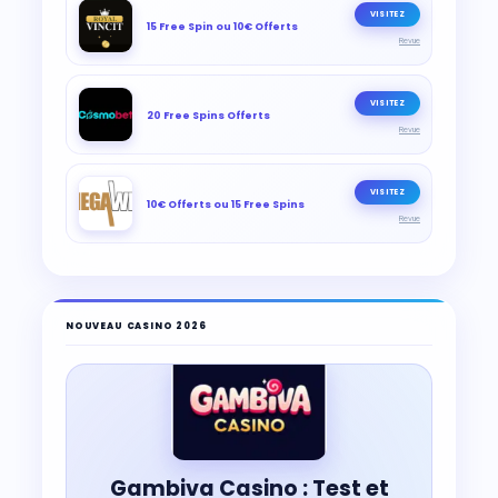
VISITEZ
15 Free Spin ou 10€ Offerts
Revue
VISITEZ
20 Free Spins Offerts
Revue
VISITEZ
10€ Offerts ou 15 Free Spins
Revue
NOUVEAU CASINO 2026
Gambiva Casino : Test et