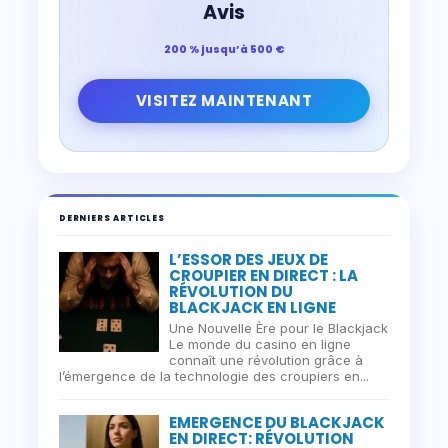
Avis
200 % jusqu’à 500 €
VISITEZ MAINTENANT
DERNIERS ARTICLES
L’ESSOR DES JEUX DE
CROUPIER EN DIRECT : LA
RÉVOLUTION DU
BLACKJACK EN LIGNE
Une Nouvelle Ère pour le Blackjack
Le monde du casino en ligne
connaît une révolution grâce à
l’émergence de la technologie des croupiers en...
EMERGENCE DU BLACKJACK
EN DIRECT: RÉVOLUTION