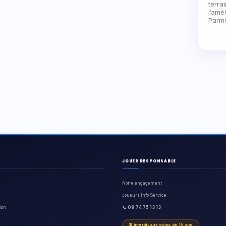
terrai
l’amél
Parmi 
JOUER RESPONSABLE
Notre engagement
Joueurs Info Service
ion
📞 09 74 75 13 13
🔞 Interdit aux moins de 18 ans