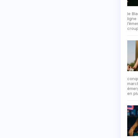
le Bl
ligne
l’éme
croup
conqu
march
émerg
en plu