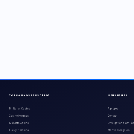
TOP CASINOS SANS DÉPÔT
LIENS UTILES
Mr Baron Casino
À propos
Casino Hermes
Contact
i24Slots Casino
Divulgation d'affiliat
Lucky31 Casino
Mentions légales