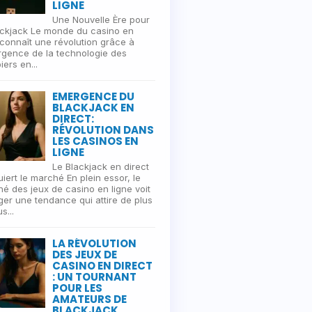
LIGNE
Une Nouvelle Ère pour
ackjack Le monde du casino en
 connaît une révolution grâce à
rgence de la technologie des
iers en...
EMERGENCE DU
BLACKJACK EN
DIRECT:
RÉVOLUTION DANS
LES CASINOS EN
LIGNE
Le Blackjack en direct
iert le marché En plein essor, le
é des jeux de casino en ligne voit
er une tendance qui attire de plus
s...
LA RÉVOLUTION
DES JEUX DE
CASINO EN DIRECT
: UN TOURNANT
POUR LES
AMATEURS DE
BLACKJACK