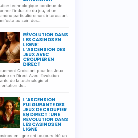
lution technologique continue de
onner l’industrie du jeu, et un
mène particulièrement intéressant
nifeste au sein des...
RÉVOLUTION DANS
LES CASINOS EN
LIGNE:
L’ASCENSION DES
JEUX AVEC
CROUPIER EN
DIRECT
ouement Croissant pour les Jeux
sino en Direct Avec l’évolution
ante de la technologie et
mentation de...
L’ASCENSION
FULGURANTE DES
JEUX DE CROUPIER
EN DIRECT : UNE
RÉVOLUTION DANS
LES CASINOS EN
LIGNE
asinos en ligne ont toujours été un