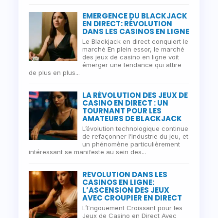
EMERGENCE DU BLACKJACK
EN DIRECT: RÉVOLUTION
DANS LES CASINOS EN LIGNE
Le Blackjack en direct conquiert le
marché En plein essor, le marché
des jeux de casino en ligne voit
émerger une tendance qui attire
de plus en plus...
LA RÉVOLUTION DES JEUX DE
CASINO EN DIRECT : UN
TOURNANT POUR LES
AMATEURS DE BLACKJACK
L’évolution technologique continue
de refaçonner l’industrie du jeu, et
un phénomène particulièrement
intéressant se manifeste au sein des...
RÉVOLUTION DANS LES
CASINOS EN LIGNE:
L’ASCENSION DES JEUX
AVEC CROUPIER EN DIRECT
L’Engouement Croissant pour les
Jeux de Casino en Direct Avec