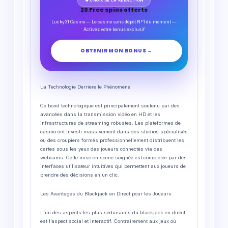
🔥 CHOIX DE LA RÉDACTION
20 Free spins offerts
Lucky31 Casino — Le casino sans dépôt N°1 du moment —
Activez votre bonus exclusif
OBTENIR MON BONUS →
La Technologie Derrière le Phénomène
Ce bond technologique est principalement soutenu par des
avancées dans la transmission vidéo en HD et les
infrastructures de streaming robustes. Les plateformes de
casino ont investi massivement dans des studios spécialisés
où des croupiers formés professionnellement distribuent les
cartes sous les yeux des joueurs connectés via des
webcams. Cette mise en scène soignée est complétée par des
interfaces utilisateur intuitives qui permettent aux joueurs de
prendre des décisions en un clic.
Les Avantages du Blackjack en Direct pour les Joueurs
L’un des aspects les plus séduisants du blackjack en direct
est l’aspect social et interactif. Contrairement aux jeux où