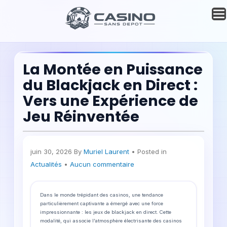
La Montée en Puissance
du Blackjack en Direct :
Vers une Expérience de
Jeu Réinventée
juin 30, 2026
By
Muriel Laurent
• Posted in
Actualités
•
Aucun commentaire
Dans le monde trépidant des casinos, une tendance
particulièrement captivante a émergé avec une force
impressionnante : les jeux de blackjack en direct. Cette
modalité, qui associe l’atmosphère électrisante des casinos