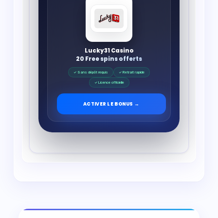
Lucky31 Casino
20 Free spins offerts
✓ Sans dépôt requis
✓ Retrait rapide
✓ Licence officielle
ACTIVER LE BONUS →