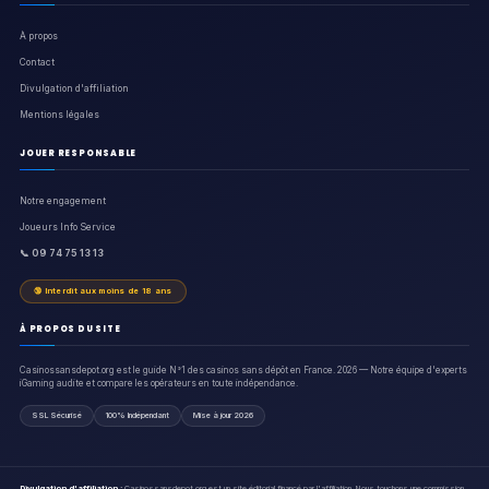
À propos
Contact
Divulgation d'affiliation
Mentions légales
JOUER RESPONSABLE
Notre engagement
Joueurs Info Service
📞 09 74 75 13 13
🔞 Interdit aux moins de 18 ans
À PROPOS DU SITE
Casinossansdepot.org est le guide N°1 des casinos sans dépôt en France. 2026 — Notre équipe d'experts
iGaming audite et compare les opérateurs en toute indépendance.
SSL Sécurisé
100% Indépendant
Mise à jour 2026
Divulgation d'affiliation :
Casinossansdepot.org est un site éditorial financé par l'affiliation. Nous touchons une commission