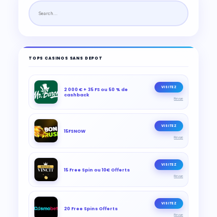
TOPS CASINOS SANS DEPOT
VISITEZ
2 000 € + 35 FS ou 50 % de
cashback
Revue
VISITEZ
15FSNOW
Revue
VISITEZ
15 Free Spin ou 10€ Offerts
Revue
VISITEZ
20 Free Spins Offerts
Revue