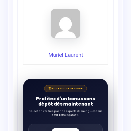
Muriel Laurent
🏆 NOTRE COUP DE CŒUR
Profitez d'un bonus sans
dépôt dès maintenant
Sélection vérifiée par nos experts iGaming — bonus
actif, retrait garanti.